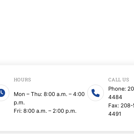
HOURS
CALL US
Phone: 2
Mon – Thu: 8:00 a.m. – 4:00
4484
p.m.
Fax: 208-
Fri: 8:00 a.m. – 2:00 p.m.
4491