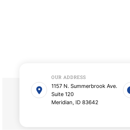
OUR ADDRESS
1157 N. Summerbrook Ave.
Suite 120
Meridian, ID 83642