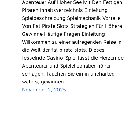
Abenteuer Auf Hoher See Mit Den Fettigen
Piraten Inhaltsverzeichnis Einleitung
Spielbeschreibung Spielmechanik Vorteile
Von Fat Pirate Slots Strategien Für Höhere
Gewinne Häufige Fragen Einleitung
Willkommen zu einer aufregenden Reise in
die Welt der fat pirate slots. Dieses
fesselnde Casino-Spiel lässt die Herzen der
Abenteurer und Spieleliebhaber höher
schlagen. Tauchen Sie ein in uncharted
waters, gewinnen…
November 2, 2025