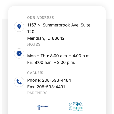
OUR ADDRESS
1157 N. Summerbrook Ave. Suite
120
Meridian, ID 83642
HOURS
Mon – Thu: 8:00 a.m. – 4:00 p.m.
Fri: 8:00 a.m. – 2:00 p.m.
CALL US
Phone: 208-593-4484
Fax: 208-593-4491
PARTNERS