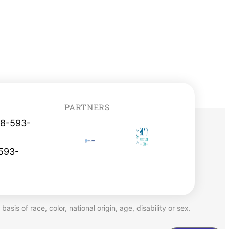
PARTNERS
08-593-
593-
sis of race, color, national origin, age, disability or sex.