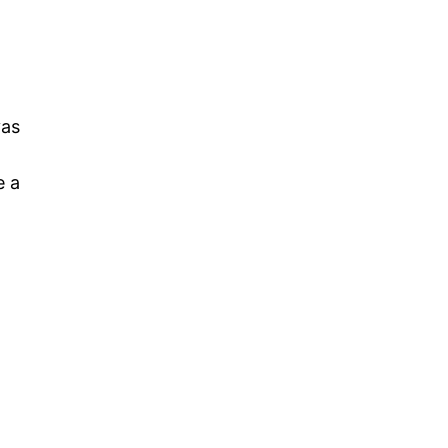
vas
e a