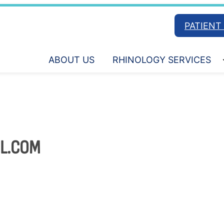
PATIENT
ABOUT US
RHINOLOGY SERVICES
L.COM