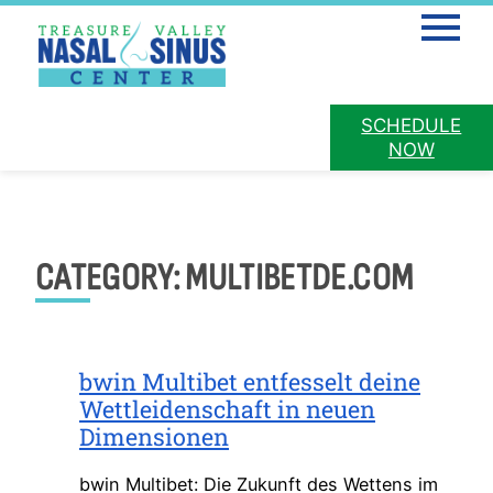
Mobile 
PATIENT
SCHEDULE
PAY ONLINE
PORTAL
NOW
Skip
to
content
CATEGORY:
MULTIBETDE.COM
bwin Multibet entfesselt deine
Wettleidenschaft in neuen
Dimensionen
bwin Multibet: Die Zukunft des Wettens im