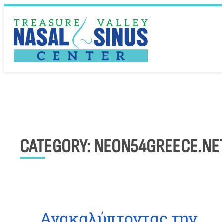
Skip
to
content
CATEGORY:
NEON54GREECE.NE
Ανακαλύπτοντας την