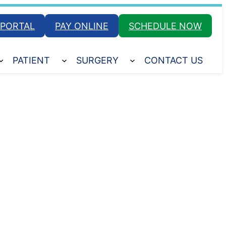
 PORTAL
PAY ONLINE
SCHEDULE NOW
PATIENT
SURGERY
CONTACT US