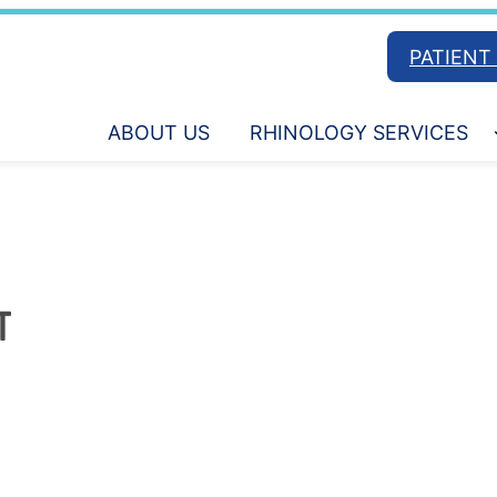
PATIENT
ABOUT US
RHINOLOGY SERVICES
T