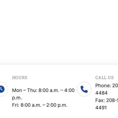
HOURS
CALL US
Phone: 2
Mon – Thu: 8:00 a.m. – 4:00
4484
p.m.
Fax: 208-
Fri: 8:00 a.m. – 2:00 p.m.
4491