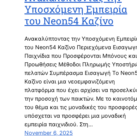
Υποσχόμενη Εμπειρία
του Neon54 Καζίνο
Ανακαλύπτοντας την Υποσχόμενη Εμπειρί
του Neon54 Καζίνο Περιεχόμενα Εισαγωγ
Παιχνίδια που Προσφέρονται Μπόνους και
Προωθήσεις Μέθοδοι Πληρωμής Υποστήρι
πελατών Συμπέρασμα Εισαγωγή Το Neon
Καζίνο είναι μια νεοεμφανιζόμενη
πλατφόρμα που έχει αρχίσει να προσελκύ
την προσοχή των παικτών. Με το καινοτό
του θέμα και τις μοναδικές του προσφορές
υπόσχεται να προσφέρει μια μοναδική
εμπειρία παιχνιδιού. Στη…
November 6, 2025