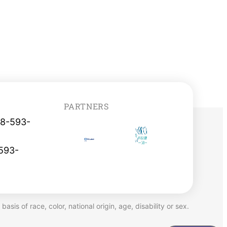
PARTNERS
08-593-
593-
sis of race, color, national origin, age, disability or sex.