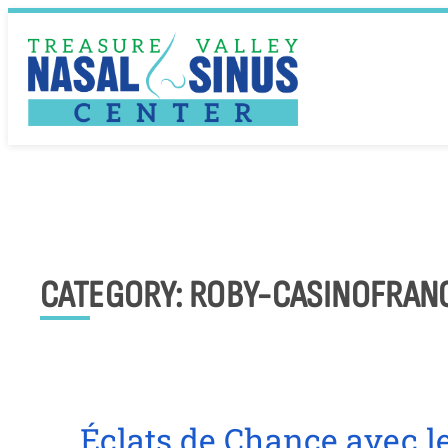
Skip
to
content
CATEGORY:
ROBY-CASINOFRAN
Éclats de Chance avec l