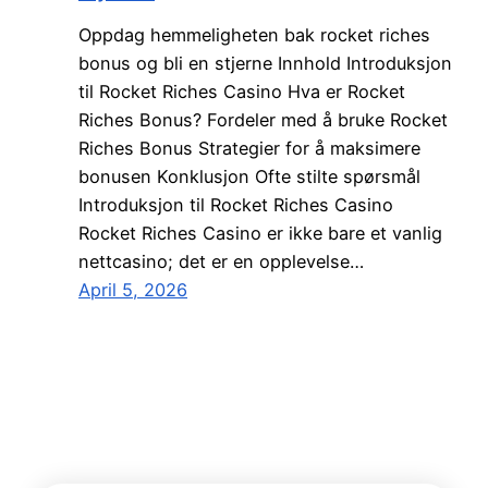
Oppdag hemmeligheten bak rocket riches
bonus og bli en stjerne Innhold Introduksjon
til Rocket Riches Casino Hva er Rocket
Riches Bonus? Fordeler med å bruke Rocket
Riches Bonus Strategier for å maksimere
bonusen Konklusjon Ofte stilte spørsmål
Introduksjon til Rocket Riches Casino
Rocket Riches Casino er ikke bare et vanlig
nettcasino; det er en opplevelse…
April 5, 2026