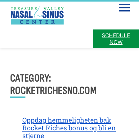
Mobile 
PATIENT
SCHEDULE
PAY ONLINE
PORTAL
NOW
Skip
to
content
CATEGORY:
ROCKETRICHESNO.COM
Oppdag hemmeligheten bak
Rocket Riches bonus og bli en
stjerne