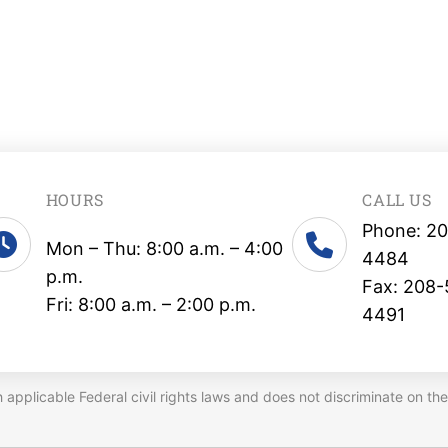
HOURS
CALL US
Phone: 2
Mon – Thu: 8:00 a.m. – 4:00
4484
p.m.
Fax: 208-
Fri: 8:00 a.m. – 2:00 p.m.
4491
plicable Federal civil rights laws and does not discriminate on the ba