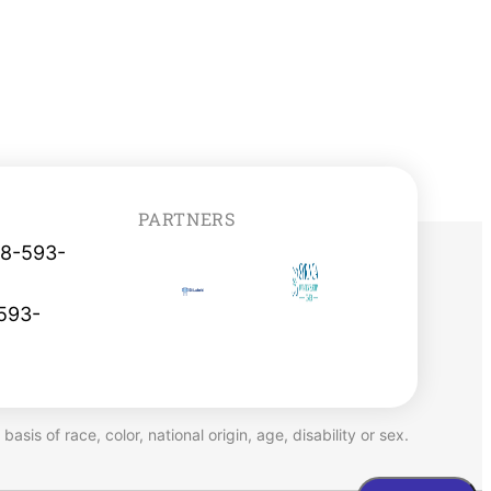
PARTNERS
08-593-
593-
sis of race, color, national origin, age, disability or sex.