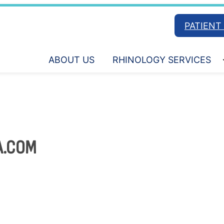
PATIENT
ABOUT US
RHINOLOGY SERVICES
A.COM