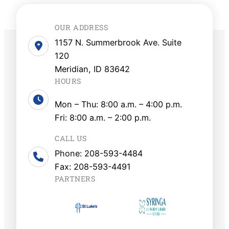
OUR ADDRESS
1157 N. Summerbrook Ave. Suite
120
Meridian, ID 83642
HOURS
Mon – Thu: 8:00 a.m. – 4:00 p.m.
Fri: 8:00 a.m. – 2:00 p.m.
CALL US
Phone: 208-593-4484
Fax: 208-593-4491
PARTNERS