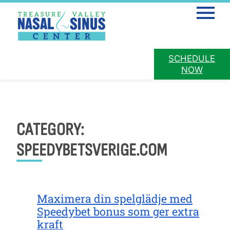
Mobile 
PATIENT
SCHEDULE
PAY ONLINE
PORTAL
NOW
Skip
to
content
CATEGORY:
SPEEDYBETSVERIGE.COM
Maximera din spelglädje med
Speedybet bonus som ger extra
kraft