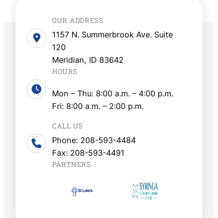
OUR ADDRESS
1157 N. Summerbrook Ave. Suite
120
Meridian, ID 83642
HOURS
Mon – Thu: 8:00 a.m. – 4:00 p.m.
Fri: 8:00 a.m. – 2:00 p.m.
CALL US
Phone: 208-593-4484
Fax: 208-593-4491
PARTNERS