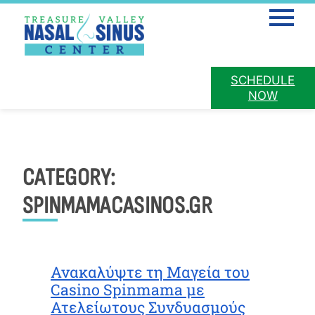
Mobile 
PATIENT
SCHEDULE
PAY ONLINE
PORTAL
NOW
Skip
to
content
CATEGORY:
SPINMAMACASINOS.GR
Ανακαλύψτε τη Μαγεία του
Casino Spinmama με
Ατελείωτους Συνδυασμούς