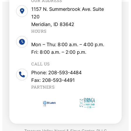
OUR ADDRESS
1157 N. Summerbrook Ave. Suite
120
Meridian, ID 83642
HOURS
Mon – Thu: 8:00 a.m. – 4:00 p.m.
Fri: 8:00 a.m. – 2:00 p.m.
CALL US
Phone: 208-593-4484
Fax: 208-593-4491
PARTNERS
Treasure Valley Nasal & Sinus Center, PLLC