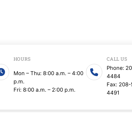
HOURS
CALL US
Phone: 2
Mon – Thu: 8:00 a.m. – 4:00
4484
p.m.
Fax: 208-
Fri: 8:00 a.m. – 2:00 p.m.
4491
plicable Federal civil rights laws and does not discriminate on the ba