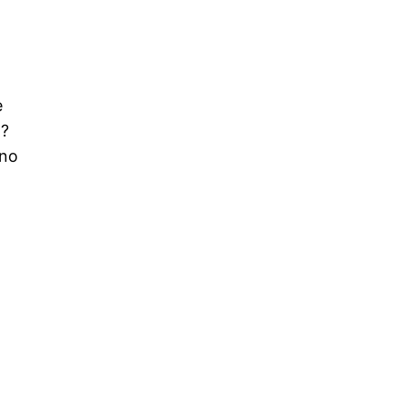
e
n?
ino