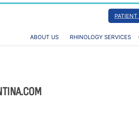
PATIENT
ABOUT US
RHINOLOGY SERVICES
NTINA.COM