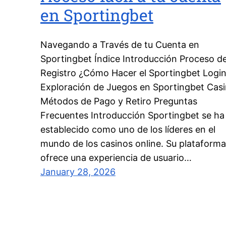
en Sportingbet
Navegando a Través de tu Cuenta en
Sportingbet Índice Introducción Proceso d
Registro ¿Cómo Hacer el Sportingbet Logi
Exploración de Juegos en Sportingbet Cas
Métodos de Pago y Retiro Preguntas
Frecuentes Introducción Sportingbet se ha
establecido como uno de los líderes en el
mundo de los casinos online. Su plataforma
ofrece una experiencia de usuario…
January 28, 2026