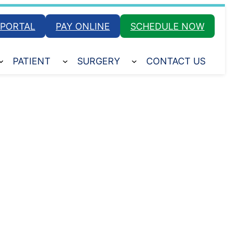
 PORTAL
PAY ONLINE
SCHEDULE NOW
PATIENT
SURGERY
CONTACT US