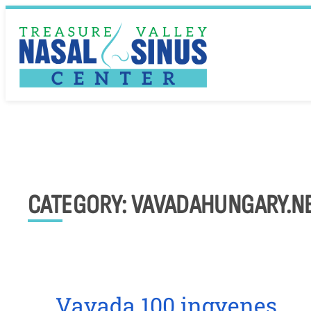
Skip
to
content
CATEGORY:
VAVADAHUNGARY.N
Vavada 100 ingyenes