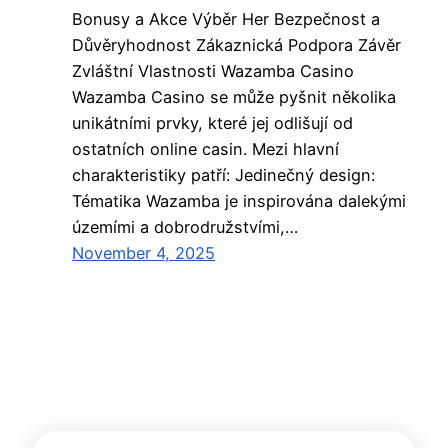
Bonusy a Akce Výběr Her Bezpečnost a
Důvěryhodnost Zákaznická Podpora Závěr
Zvláštní Vlastnosti Wazamba Casino
Wazamba Casino se může pyšnit několika
unikátními prvky, které jej odlišují od
ostatních online casin. Mezi hlavní
charakteristiky patří: Jedinečný design:
Tématika Wazamba je inspirována dalekými
územími a dobrodružstvími,…
November 4, 2025