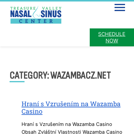
Mobile 
PATIENT
SCHEDULE
PAY ONLINE
PORTAL
NOW
Skip
to
content
CATEGORY:
WAZAMBACZ.NET
Hraní s Vzrušením na Wazamba
Casino
Hraní s Vzrušením na Wazamba Casino
Obsah Zvláštní Vlastnosti Wazamba Casino