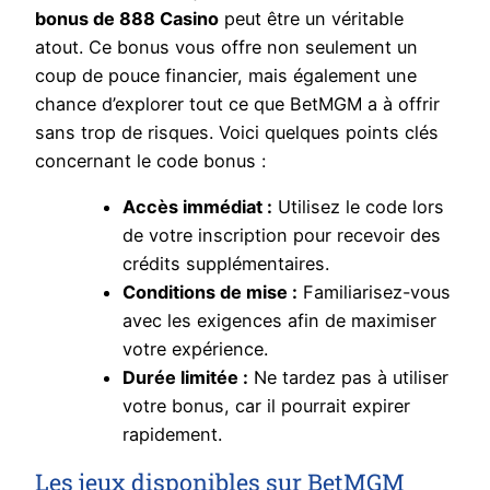
bonus de 888 Casino
peut être un véritable
atout. Ce bonus vous offre non seulement un
coup de pouce financier, mais également une
chance d’explorer tout ce que BetMGM a à offrir
sans trop de risques. Voici quelques points clés
concernant le code bonus :
Accès immédiat :
Utilisez le code lors
de votre inscription pour recevoir des
crédits supplémentaires.
Conditions de mise :
Familiarisez-vous
avec les exigences afin de maximiser
votre expérience.
Durée limitée :
Ne tardez pas à utiliser
votre bonus, car il pourrait expirer
rapidement.
Les jeux disponibles sur BetMGM