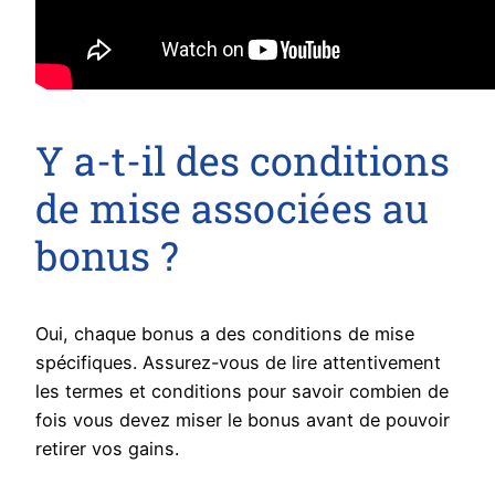
Y a-t-il des conditions
de mise associées au
bonus ?
Oui, chaque bonus a des conditions de mise
spécifiques. Assurez-vous de lire attentivement
les termes et conditions pour savoir combien de
fois vous devez miser le bonus avant de pouvoir
retirer vos gains.