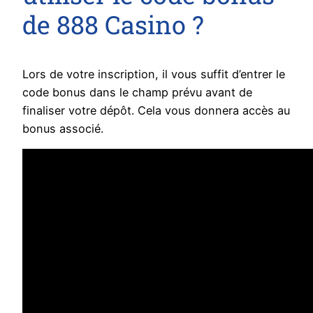
de 888 Casino ?
Lors de votre inscription, il vous suffit d’entrer le
code bonus dans le champ prévu avant de
finaliser votre dépôt. Cela vous donnera accès au
bonus associé.