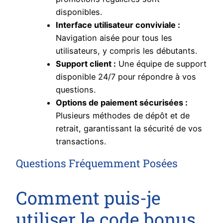
disponibles.
Interface utilisateur conviviale :
Navigation aisée pour tous les
utilisateurs, y compris les débutants.
Support client :
Une équipe de support
disponible 24/7 pour répondre à vos
questions.
Options de paiement sécurisées :
Plusieurs méthodes de dépôt et de
retrait, garantissant la sécurité de vos
transactions.
Questions Fréquemment Posées
Comment puis-je
utiliser le code bonus