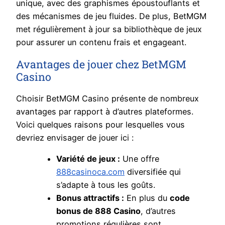
unique, avec des graphismes époustouflants et
des mécanismes de jeu fluides. De plus, BetMGM
met régulièrement à jour sa bibliothèque de jeux
pour assurer un contenu frais et engageant.
Avantages de jouer chez BetMGM
Casino
Choisir BetMGM Casino présente de nombreux
avantages par rapport à d’autres plateformes.
Voici quelques raisons pour lesquelles vous
devriez envisager de jouer ici :
Variété de jeux :
Une offre
888casinoca.com
diversifiée qui
s’adapte à tous les goûts.
Bonus attractifs :
En plus du
code
bonus de 888 Casino
, d’autres
promotions régulières sont