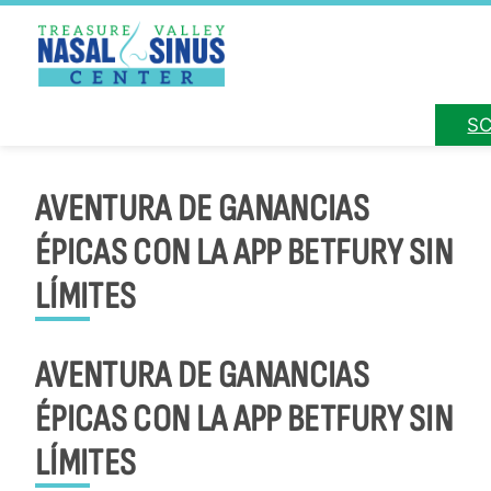
PATIENT PORTAL
PAY ONLINE
S
Skip
to
AVENTURA DE GANANCIAS
content
ÉPICAS CON LA APP BETFURY SIN
LÍMITES
AVENTURA DE GANANCIAS
ÉPICAS CON LA APP BETFURY SIN
LÍMITES