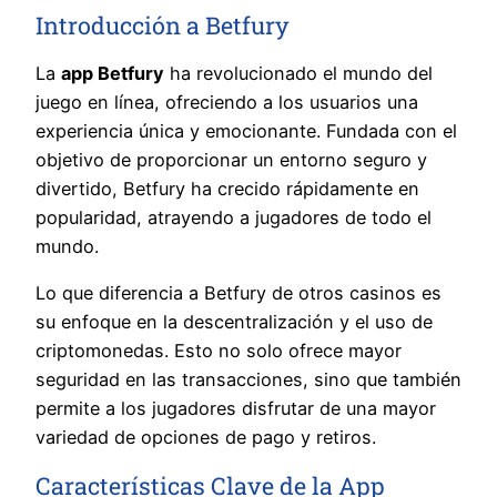
Introducción a Betfury
La
app Betfury
ha revolucionado el mundo del
juego en línea, ofreciendo a los usuarios una
experiencia única y emocionante. Fundada con el
objetivo de proporcionar un entorno seguro y
divertido, Betfury ha crecido rápidamente en
popularidad, atrayendo a jugadores de todo el
mundo.
Lo que diferencia a Betfury de otros casinos es
su enfoque en la descentralización y el uso de
criptomonedas. Esto no solo ofrece mayor
seguridad en las transacciones, sino que también
permite a los jugadores disfrutar de una mayor
variedad de opciones de pago y retiros.
Características Clave de la App