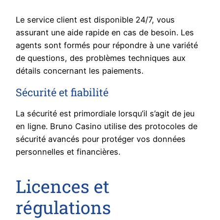
Le service client est disponible 24/7, vous
assurant une aide rapide en cas de besoin. Les
agents sont formés pour répondre à une variété
de questions, des problèmes techniques aux
détails concernant les paiements.
Sécurité et fiabilité
La sécurité est primordiale lorsqu’il s’agit de jeu
en ligne. Bruno Casino utilise des protocoles de
sécurité avancés pour protéger vos données
personnelles et financières.
Licences et
régulations