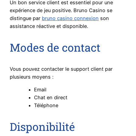
Un bon service client est essentiel pour une
expérience de jeu positive. Bruno Casino se
distingue par
bruno casino connexion
son
assistance réactive et disponible.
Modes de contact
Vous pouvez contacter le support client par
plusieurs moyens :
Email
Chat en direct
Téléphone
Disponibilité