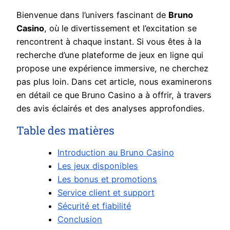
Bienvenue dans l’univers fascinant de
Bruno
Casino
, où le divertissement et l’excitation se
rencontrent à chaque instant. Si vous êtes à la
recherche d’une plateforme de jeux en ligne qui
propose une expérience immersive, ne cherchez
pas plus loin. Dans cet article, nous examinerons
en détail ce que Bruno Casino a à offrir, à travers
des avis éclairés et des analyses approfondies.
Table des matières
Introduction au Bruno Casino
Les jeux disponibles
Les bonus et promotions
Service client et support
Sécurité et fiabilité
Conclusion