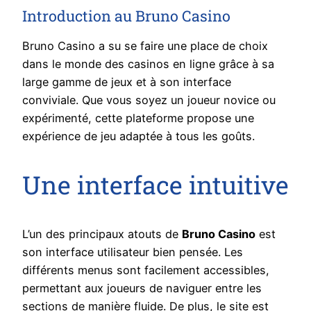
Introduction au Bruno Casino
Bruno Casino a su se faire une place de choix
dans le monde des casinos en ligne grâce à sa
large gamme de jeux et à son interface
conviviale. Que vous soyez un joueur novice ou
expérimenté, cette plateforme propose une
expérience de jeu adaptée à tous les goûts.
Une interface intuitive
L’un des principaux atouts de
Bruno Casino
est
son interface utilisateur bien pensée. Les
différents menus sont facilement accessibles,
permettant aux joueurs de naviguer entre les
sections de manière fluide. De plus, le site est