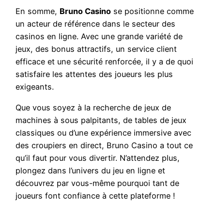
En somme,
Bruno Casino
se positionne comme
un acteur de référence dans le secteur des
casinos en ligne. Avec une grande variété de
jeux, des bonus attractifs, un service client
efficace et une sécurité renforcée, il y a de quoi
satisfaire les attentes des joueurs les plus
exigeants.
Que vous soyez à la recherche de jeux de
machines à sous palpitants, de tables de jeux
classiques ou d’une expérience immersive avec
des croupiers en direct, Bruno Casino a tout ce
qu’il faut pour vous divertir. N’attendez plus,
plongez dans l’univers du jeu en ligne et
découvrez par vous-même pourquoi tant de
joueurs font confiance à cette plateforme !