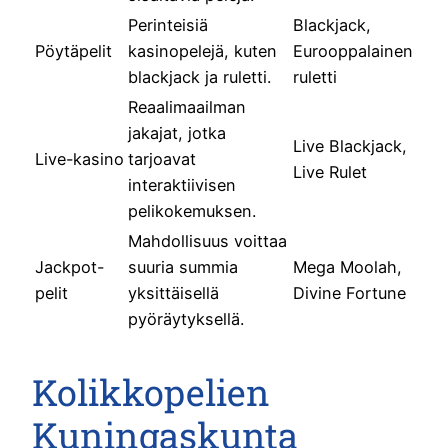
Perinteisiä
Blackjack,
Pöytäpelit
kasinopelejä, kuten
Eurooppalainen
blackjack ja ruletti.
ruletti
Reaalimaailman
jakajat, jotka
Live Blackjack,
Live-kasino
tarjoavat
Live Rulet
interaktiivisen
pelikokemuksen.
Mahdollisuus voittaa
Jackpot-
suuria summia
Mega Moolah,
pelit
yksittäisellä
Divine Fortune
pyöräytyksellä.
Kolikkopelien
Kuningaskunta