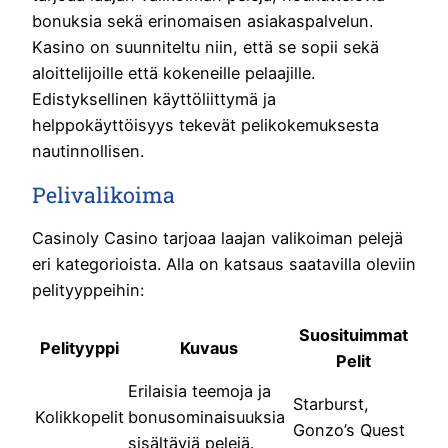
bonuksia sekä erinomaisen asiakaspalvelun.
Kasino on suunniteltu niin, että se sopii sekä
aloittelijoille että kokeneille pelaajille.
Edistyksellinen käyttöliittymä ja
helppokäyttöisyys tekevät pelikokemuksesta
nautinnollisen.
Pelivalikoima
Casinoly Casino tarjoaa laajan valikoiman pelejä
eri kategorioista. Alla on katsaus saatavilla oleviin
pelityyppeihin:
Suosituimmat
Pelityyppi
Kuvaus
Pelit
Erilaisia teemoja ja
Starburst,
Kolikkopelit
bonusominaisuuksia
Gonzo’s Quest
sisältäviä pelejä.