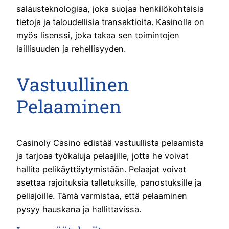
salausteknologiaa, joka suojaa henkilökohtaisia
tietoja ja taloudellisia transaktioita. Kasinolla on
myös lisenssi, joka takaa sen toimintojen
laillisuuden ja rehellisyyden.
Vastuullinen
Pelaaminen
Casinoly Casino edistää vastuullista pelaamista
ja tarjoaa työkaluja pelaajille, jotta he voivat
hallita pelikäyttäytymistään. Pelaajat voivat
asettaa rajoituksia talletuksille, panostuksille ja
peliajoille. Tämä varmistaa, että pelaaminen
pysyy hauskana ja hallittavissa.