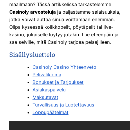
maailmaan? Tässä artikkelissa tarkastelemme
Casinoly arvosteluja
ja paljastamme salaisuuksia,
jotka voivat auttaa sinua voittamaan enemmän.
Olipa kyseessä kolikkopelit, pöytäpelit tai live-
kasino, jokaiselle löytyy jotakin. Lue eteenpäin ja
saa selville, mitä Casinoly tarjoaa pelaajilleen.
Sisällysluettelo
Casinoly Casino Yhteenveto
Pelivalikoima
Bonukset ja Tarjoukset
Asiakaspalvelu
Maksutavat
Turvallisuus ja Luotettavuus
Loppupäätelmät