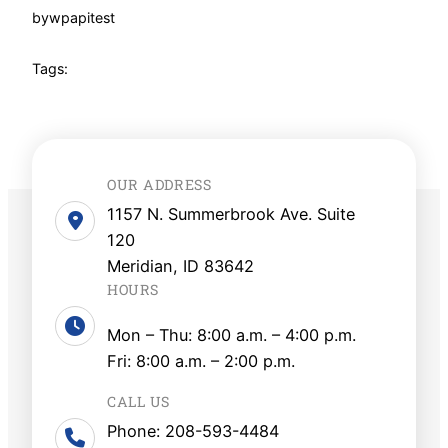
by
wpapitest
Tags:
OUR ADDRESS
1157 N. Summerbrook Ave. Suite
120
Meridian, ID 83642
HOURS
Mon – Thu: 8:00 a.m. – 4:00 p.m.
Fri: 8:00 a.m. – 2:00 p.m.
CALL US
Phone: 208-593-4484