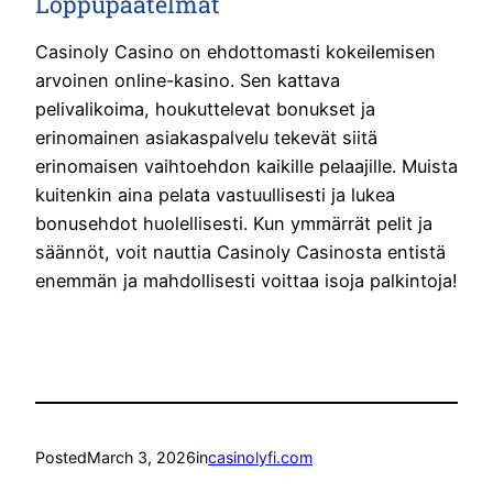
Loppupäätelmät
Casinoly Casino on ehdottomasti kokeilemisen
arvoinen online-kasino. Sen kattava
pelivalikoima, houkuttelevat bonukset ja
erinomainen asiakaspalvelu tekevät siitä
erinomaisen vaihtoehdon kaikille pelaajille. Muista
kuitenkin aina pelata vastuullisesti ja lukea
bonusehdot huolellisesti. Kun ymmärrät pelit ja
säännöt, voit nauttia Casinoly Casinosta entistä
enemmän ja mahdollisesti voittaa isoja palkintoja!
Posted
March 3, 2026
in
casinolyfi.com