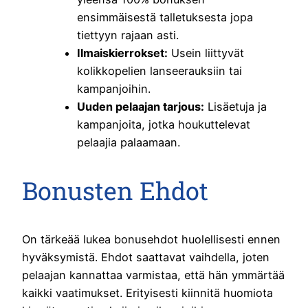
ensimmäisestä talletuksesta jopa
tiettyyn rajaan asti.
Ilmaiskierrokset:
Usein liittyvät
kolikkopelien lanseerauksiin tai
kampanjoihin.
Uuden pelaajan tarjous:
Lisäetuja ja
kampanjoita, jotka houkuttelevat
pelaajia palaamaan.
Bonusten Ehdot
On tärkeää lukea bonusehdot huolellisesti ennen
hyväksymistä. Ehdot saattavat vaihdella, joten
pelaajan kannattaa varmistaa, että hän ymmärtää
kaikki vaatimukset. Erityisesti kiinnitä huomiota