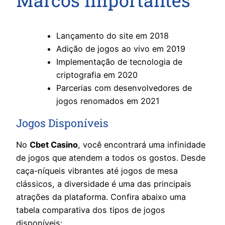
Lançamento do site em 2018
Adição de jogos ao vivo em 2019
Implementação de tecnologia de
criptografia em 2020
Parcerias com desenvolvedores de
jogos renomados em 2021
Jogos Disponíveis
No
Cbet Casino
, você encontrará uma infinidade
de jogos que atendem a todos os gostos. Desde
caça-níqueis vibrantes até jogos de mesa
clássicos, a diversidade é uma das principais
atrações da plataforma. Confira abaixo uma
tabela comparativa dos tipos de jogos
disponíveis: