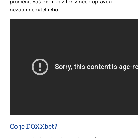
proměnit váš herní zážitek v něco opravdu
nezapomenutelného.
Co je DOXXbet?