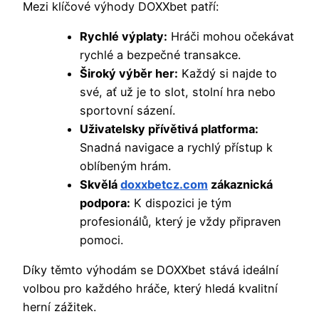
Mezi klíčové výhody DOXXbet patří:
Rychlé výplaty:
Hráči mohou očekávat
rychlé a bezpečné transakce.
Široký výběr her:
Každý si najde to
své, ať už je to slot, stolní hra nebo
sportovní sázení.
Uživatelsky přívětivá platforma:
Snadná navigace a rychlý přístup k
oblíbeným hrám.
Skvělá
doxxbetcz.com
zákaznická
podpora:
K dispozici je tým
profesionálů, který je vždy připraven
pomoci.
Díky těmto výhodám se DOXXbet stává ideální
volbou pro každého hráče, který hledá kvalitní
herní zážitek.