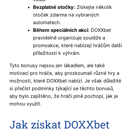
Bezplatné otočky:
Získejte několik
otoček zdarma na vybraných
automatech.
Během speciálních akcí:
DOXXbet
pravidelně organizuje soutěže a
promoakce, které nabízejí hráčům další
příležitosti k výhrám.
Tyto bonusy nejsou jen lákadlem, ale také
motivací pro hráče, aby prozkoumali různé hry a
možnosti, které DOXXbet nabízí. Je však důležité
si přečíst podmínky týkající se těchto bonusů,
aby bylo zajištěno, že hráči plně pochopí, jak je
mohou využít.
Jak získat DOXXbet