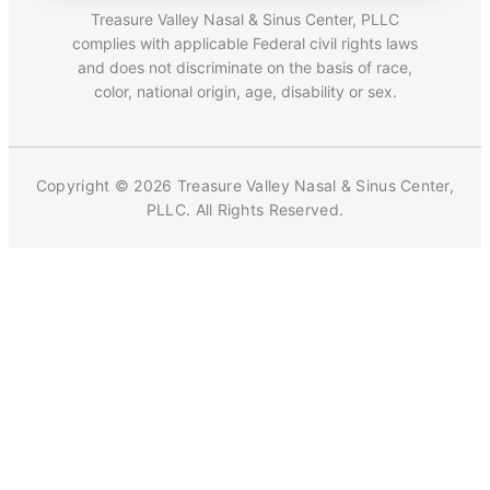
Treasure Valley Nasal & Sinus Center, PLLC
complies with applicable Federal civil rights laws
and does not discriminate on the basis of race,
color, national origin, age, disability or sex.
Copyright © 2026 Treasure Valley Nasal & Sinus Center,
PLLC. All Rights Reserved.