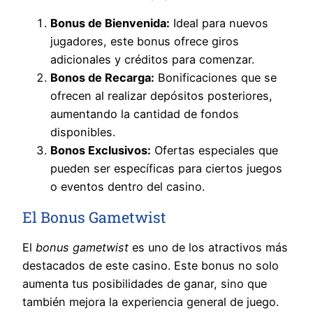
Bonus de Bienvenida:
Ideal para nuevos
jugadores, este bonus ofrece giros
adicionales y créditos para comenzar.
Bonos de Recarga:
Bonificaciones que se
ofrecen al realizar depósitos posteriores,
aumentando la cantidad de fondos
disponibles.
Bonos Exclusivos:
Ofertas especiales que
pueden ser específicas para ciertos juegos
o eventos dentro del casino.
El Bonus Gametwist
El
bonus gametwist
es uno de los atractivos más
destacados de este casino. Este bonus no solo
aumenta tus posibilidades de ganar, sino que
también mejora la experiencia general de juego.