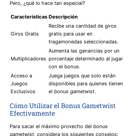
Pero, ¿qué lo hace tan especial?
Características
Descripción
Recibe una cantidad de giros
Giros Gratis
gratis para usar en
tragamonedas seleccionadas.
Aumenta las ganancias por un
Multiplicadores
porcentaje determinado al jugar
con el bonus.
Acceso a
Juega juegos que solo están
Juegos
disponibles para quienes tienen
Exclusivos
el
bonus gametwist
.
Cómo Utilizar el Bonus Gametwist
Efectivamente
Para sacar el máximo provecho del
bonus
gametwist
, considera los siguientes consejos: