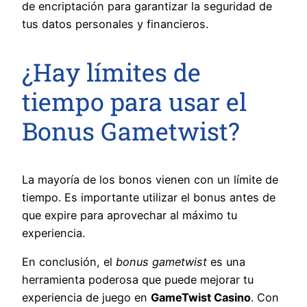
de encriptación para garantizar la seguridad de
tus datos personales y financieros.
¿Hay límites de
tiempo para usar el
Bonus Gametwist?
La mayoría de los bonos vienen con un límite de
tiempo. Es importante utilizar el bonus antes de
que expire para aprovechar al máximo tu
experiencia.
En conclusión, el
bonus gametwist
es una
herramienta poderosa que puede mejorar tu
experiencia de juego en
GameTwist Casino
. Con