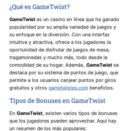
¿Qué es GameTwist?
GameTwist
es un casino en línea que ha ganado
popularidad por su amplia variedad de juegos y
su enfoque en la diversión. Con una interfaz
intuitiva y atractiva, ofrece a los jugadores la
oportunidad de disfrutar de juegos de mesa,
tragamonedas y mucho más, todo desde la
comodidad de su hogar. Además,
GameTwist
se
destaca por su sistema de puntos de juego, que
permite a los usuarios canjear puntos por giros
gratuitos y otros
gametwistes.com
beneficios.
Tipos de Bonuses en GameTwist
En
GameTwist
, existen varios tipos de bonuses
que los jugadores pueden aprovechar. Aquí hay
un resumen de los más populares: