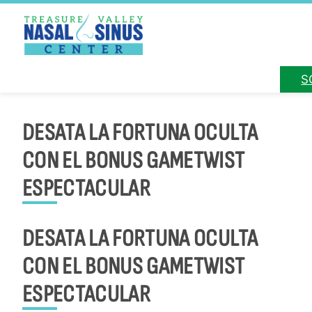
PATIENT PORTAL
PAY ONLINE
S
Skip
to
DESATA LA FORTUNA OCULTA
content
CON EL BONUS GAMETWIST
ESPECTACULAR
DESATA LA FORTUNA OCULTA
CON EL BONUS GAMETWIST
ESPECTACULAR