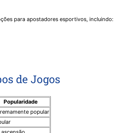
ões para apostadores esportivos, incluindo:
pos de Jogos
Popularidade
tremamente popular
ular
 ascensão