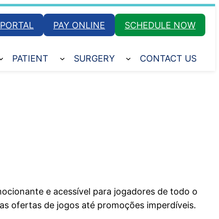
 PORTAL
PAY ONLINE
SCHEDULE NOW
PATIENT
SURGERY
CONTACT US
ocionante e acessível para jogadores de todo o
uas ofertas de jogos até promoções imperdíveis.