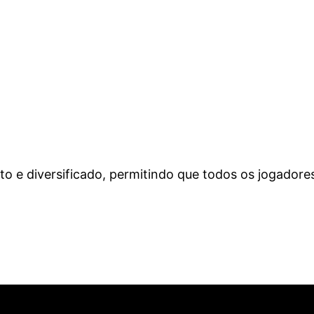
to e diversificado, permitindo que todos os jogador