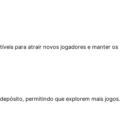
veis para atrair novos jogadores e manter os
depósito, permitindo que explorem mais jogos.