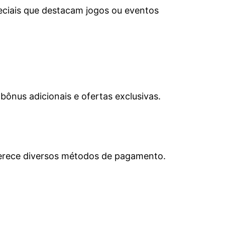
eciais que destacam jogos ou eventos
ônus adicionais e ofertas exclusivas.
rece diversos métodos de pagamento.