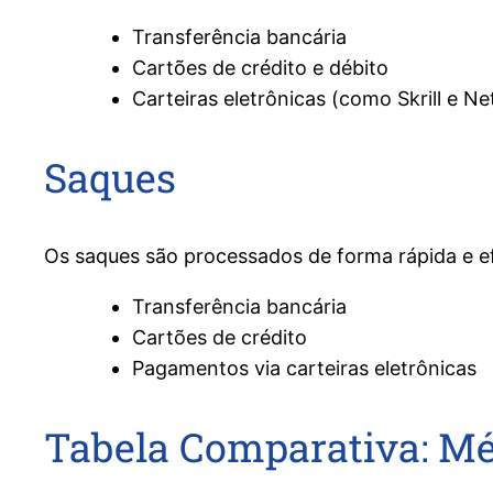
Transferência bancária
Cartões de crédito e débito
Carteiras eletrônicas (como Skrill e Net
Saques
Os saques são processados de forma rápida e e
Transferência bancária
Cartões de crédito
Pagamentos via carteiras eletrônicas
Tabela Comparativa: M