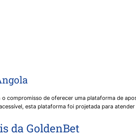
Angola
 compromisso de oferecer uma plataforma de apost
cessível, esta plataforma foi projetada para atende
ais da GoldenBet