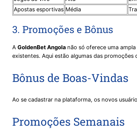
Apostas esportivas
Média
Tra
3. Promoções e Bônus
A
GoldenBet Angola
não só oferece uma ampla g
existentes. Aqui estão algumas das promoções d
Bônus de Boas-Vindas
Ao se cadastrar na plataforma, os novos usuár
Promoções Semanais