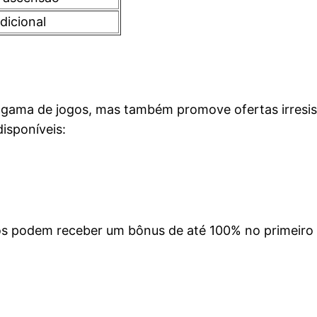
dicional
ama de jogos, mas também promove ofertas irresistí
isponíveis:
ios podem receber um bônus de até 100% no primeiro 