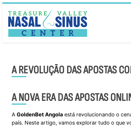
Skip
to
content
A REVOLUÇÃO DAS APOSTAS C
A NOVA ERA DAS APOSTAS ONL
A
GoldenBet Angola
está revolucionando o cená
país. Neste artigo, vamos explorar tudo o que v