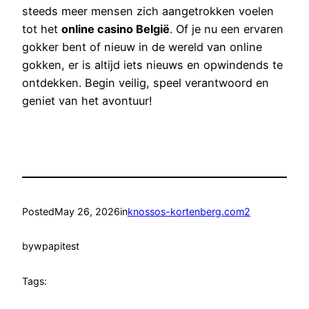
steeds meer mensen zich aangetrokken voelen
tot het
online casino België
. Of je nu een ervaren
gokker bent of nieuw in de wereld van online
gokken, er is altijd iets nieuws en opwindends te
ontdekken. Begin veilig, speel verantwoord en
geniet van het avontuur!
Posted
May 26, 2026
in
knossos-kortenberg.com2
by
wpapitest
Tags: