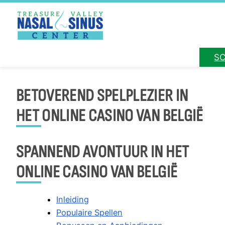
PATIENT PORTAL
PAY ONLINE
S
Skip
to
BETOVEREND SPELPLEZIER IN
content
HET ONLINE CASINO VAN BELGIË
SPANNEND AVONTUUR IN HET
ONLINE CASINO VAN BELGIË
Inleiding
Populaire Spellen