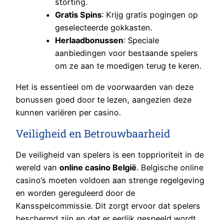
storting.
Gratis Spins
: Krijg gratis pogingen op
geselecteerde gokkasten.
Herlaadbonussen
: Speciale
aanbiedingen voor bestaande spelers
om ze aan te moedigen terug te keren.
Het is essentieel om de voorwaarden van deze
bonussen goed door te lezen, aangezien deze
kunnen variëren per casino.
Veiligheid en Betrouwbaarheid
De veiligheid van spelers is een topprioriteit in de
wereld van
online casino België
. Belgische online
casino’s moeten voldoen aan strenge regelgeving
en worden gereguleerd door de
Kansspelcommissie. Dit zorgt ervoor dat spelers
beschermd zijn en dat er eerlijk gespeeld wordt.