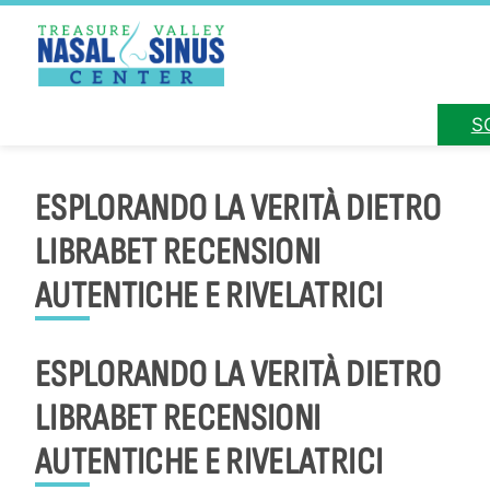
PATIENT PORTAL
PAY ONLINE
S
Skip
to
ESPLORANDO LA VERITÀ DIETRO
content
LIBRABET RECENSIONI
AUTENTICHE E RIVELATRICI
ESPLORANDO LA VERITÀ DIETRO
LIBRABET RECENSIONI
AUTENTICHE E RIVELATRICI