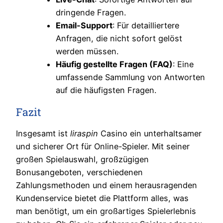
dringende Fragen.
Email-Support
: Für detailliertere
Anfragen, die nicht sofort gelöst
werden müssen.
Häufig gestellte Fragen (FAQ)
: Eine
umfassende Sammlung von Antworten
auf die häufigsten Fragen.
Fazit
Insgesamt ist
liraspin
Casino ein unterhaltsamer
und sicherer Ort für Online-Spieler. Mit seiner
großen Spielauswahl, großzügigen
Bonusangeboten, verschiedenen
Zahlungsmethoden und einem herausragenden
Kundenservice bietet die Plattform alles, was
man benötigt, um ein großartiges Spielerlebnis