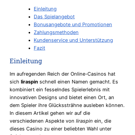
Einleitung
Das Spielangebot
Bonusangebote und Promotionen
Zahlungsmethoden
Kundenservice und Unterstützung
Fazit
Einleitung
Im aufregenden Reich der Online-Casinos hat
sich
liraspin
schnell einen Namen gemacht. Es
kombiniert ein fesselndes Spielerlebnis mit
innovativen Designs und bietet einen Ort, an
dem Spieler ihre Glückssträhne ausleben können.
In diesem Artikel gehen wir auf die
verschiedenen Aspekte von
liraspin
ein, die
dieses Casino zu einer beliebten Wahl unter