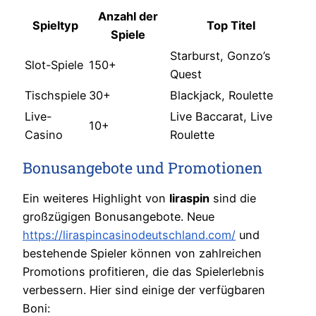
Anzahl der
Spieltyp
Top Titel
Spiele
Starburst, Gonzo’s
Slot-Spiele
150+
Quest
Tischspiele
30+
Blackjack, Roulette
Live-
Live Baccarat, Live
10+
Casino
Roulette
Bonusangebote und Promotionen
Ein weiteres Highlight von
liraspin
sind die
großzügigen Bonusangebote. Neue
https://liraspincasinodeutschland.com/
und
bestehende Spieler können von zahlreichen
Promotions profitieren, die das Spielerlebnis
verbessern. Hier sind einige der verfügbaren
Boni: