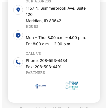
OUR ADDRESS
1157 N. Summerbrook Ave. Suite
120
Meridian, ID 83642
HOURS
Mon – Thu: 8:00 a.m. – 4:00 p.m.
Fri: 8:00 a.m. – 2:00 p.m.
CALL US
Phone: 208-593-4484
Fax: 208-593-4491
PARTNERS