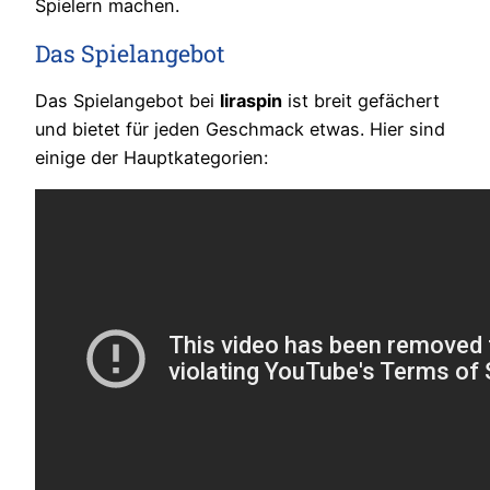
Spielern machen.
Das Spielangebot
Das Spielangebot bei
liraspin
ist breit gefächert
und bietet für jeden Geschmack etwas. Hier sind
einige der Hauptkategorien: