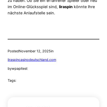
zu haben. Ob Sie ein erfahrener Spieler oder neu
im Online-Glücksspiel sind,
liraspin
könnte Ihre
nächste Anlaufstelle sein.
Posted
November 12, 2025
in
liraspincasinodeutschland.com
by
wpapitest
Tags: