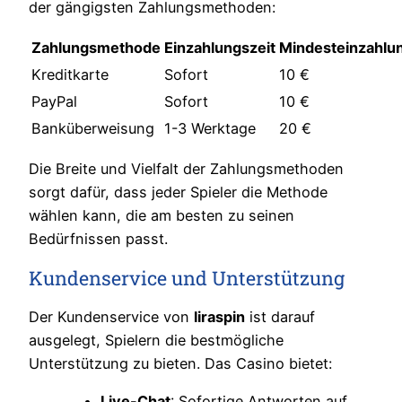
der gängigsten Zahlungsmethoden:
Zahlungsmethode
Einzahlungszeit
Mindesteinzahlu
Kreditkarte
Sofort
10 €
PayPal
Sofort
10 €
Banküberweisung
1-3 Werktage
20 €
Die Breite und Vielfalt der Zahlungsmethoden
sorgt dafür, dass jeder Spieler die Methode
wählen kann, die am besten zu seinen
Bedürfnissen passt.
Kundenservice und Unterstützung
Der Kundenservice von
liraspin
ist darauf
ausgelegt, Spielern die bestmögliche
Unterstützung zu bieten. Das Casino bietet:
Live-Chat
: Sofortige Antworten auf