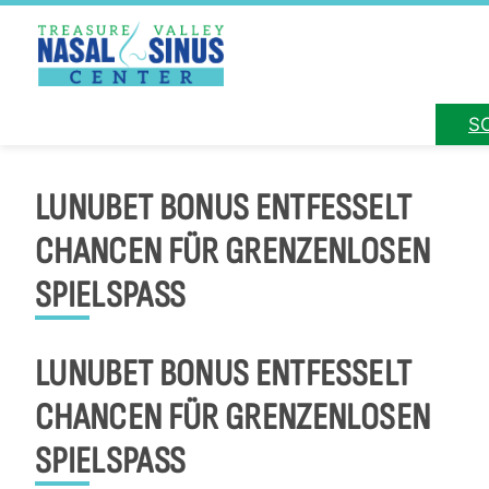
PATIENT PORTAL
PAY ONLINE
S
Skip
to
LUNUBET BONUS ENTFESSELT
content
CHANCEN FÜR GRENZENLOSEN
SPIELSPASS
LUNUBET BONUS ENTFESSELT
CHANCEN FÜR GRENZENLOSEN
SPIELSPASS