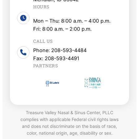
HOURS
Mon – Thu: 8:00 a.m. – 4:00 p.m.
Fri: 8:00 a.m. – 2:00 p.m.
CALL US
Phone: 208-593-4484
Fax: 208-593-4491
PARTNERS
Treasure Valley Nasal & Sinus Center, PLLC
complies with applicable Federal civil rights laws
and does not discriminate on the basis of race,
color, national origin, age, disability or sex.