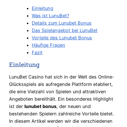
Einleitung
Was ist LunuBet?
Details zum Lunubet Bonus
Das Spielangebot bei LunuBet
Vorteile des Lunubet Bonus
Häufige Fragen
Fazit
Einleitung
LunuBet Casino hat sich in der Welt des Online-
Glücksspiels als aufregende Plattform etabliert,
die eine Vielzahl von Spielen und attraktiven
Angeboten bereithält. Ein besonderes Highlight
ist der
lunubet bonus
, der neuen und
bestehenden Spielern zahlreiche Vorteile bietet.
In diesem Artikel werden wir die verschiedenen