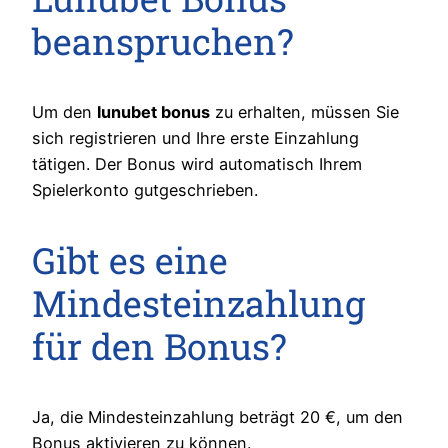
beanspruchen?
Um den
lunubet bonus
zu erhalten, müssen Sie
sich registrieren und Ihre erste Einzahlung
tätigen. Der Bonus wird automatisch Ihrem
Spielerkonto gutgeschrieben.
Gibt es eine
Mindesteinzahlung
für den Bonus?
Ja, die Mindesteinzahlung beträgt 20 €, um den
Bonus aktivieren zu können.