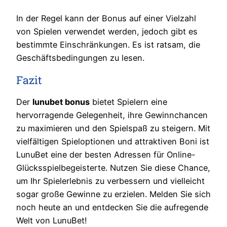
In der Regel kann der Bonus auf einer Vielzahl
von Spielen verwendet werden, jedoch gibt es
bestimmte Einschränkungen. Es ist ratsam, die
Geschäftsbedingungen zu lesen.
Fazit
Der
lunubet bonus
bietet Spielern eine
hervorragende Gelegenheit, ihre Gewinnchancen
zu maximieren und den Spielspaß zu steigern. Mit
vielfältigen Spieloptionen und attraktiven Boni ist
LunuBet eine der besten Adressen für Online-
Glücksspielbegeisterte. Nutzen Sie diese Chance,
um Ihr Spielerlebnis zu verbessern und vielleicht
sogar große Gewinne zu erzielen. Melden Sie sich
noch heute an und entdecken Sie die aufregende
Welt von LunuBet!