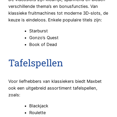
verschillende thema’s en bonusfuncties. Van
klassieke fruitmachines tot moderne 3D-slots, de
keuze is eindeloos. Enkele populaire titels zijn:
Starburst
Gonzo’s Quest
Book of Dead
Tafelspellen
Voor liefhebbers van klassiekers biedt Maxbet
ook een uitgebreid assortiment tafelspellen,
zoals:
Blackjack
Roulette