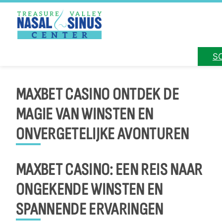
PATIENT PORTAL
PAY ONLINE
S
Skip
to
MAXBET CASINO ONTDEK DE
content
MAGIE VAN WINSTEN EN
ONVERGETELIJKE AVONTUREN
MAXBET CASINO: EEN REIS NAAR
ONGEKENDE WINSTEN EN
SPANNENDE ERVARINGEN