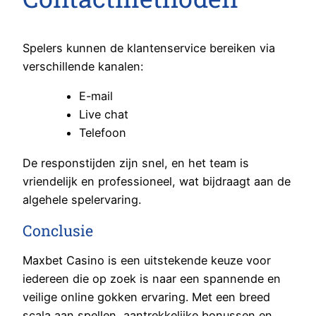
Spelers kunnen de klantenservice bereiken via
verschillende kanalen:
E-mail
Live chat
Telefoon
De responstijden zijn snel, en het team is
vriendelijk en professioneel, wat bijdraagt aan de
algehele spelervaring.
Conclusie
Maxbet Casino is een uitstekende keuze voor
iedereen die op zoek is naar een spannende en
veilige online gokken ervaring. Met een breed
scala aan spellen, aantrekkelijke bonussen en