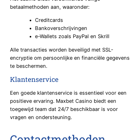
betaalmethoden aan, waaronder:
Creditcards
Bankoverschrijvingen
e-Wallets zoals PayPal en Skrill
Alle transacties worden beveiligd met SSL-
encryptie om persoonlijke en financiële gegevens
te beschermen.
Klantenservice
Een goede klantenservice is essentieel voor een
positieve ervaring. Maxbet Casino biedt een
toegewijd team dat 24/7 beschikbaar is voor
vragen en ondersteuning.
Contactmethoden