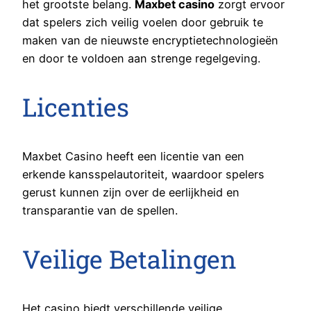
het grootste belang.
Maxbet casino
zorgt ervoor
dat spelers zich veilig voelen door gebruik te
maken van de nieuwste encryptietechnologieën
en door te voldoen aan strenge regelgeving.
Licenties
Maxbet Casino heeft een licentie van een
erkende kansspelautoriteit, waardoor spelers
gerust kunnen zijn over de eerlijkheid en
transparantie van de spellen.
Veilige Betalingen
Het casino biedt verschillende veilige