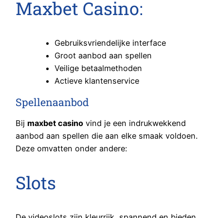
Maxbet Casino:
Gebruiksvriendelijke interface
Groot aanbod aan spellen
Veilige betaalmethoden
Actieve klantenservice
Spellenaanbod
Bij
maxbet casino
vind je een indrukwekkend
aanbod aan spellen die aan elke smaak voldoen.
Deze omvatten onder andere:
Slots
De videoslots zijn kleurrijk, spannend en bieden