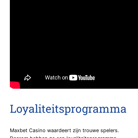
Loyaliteitsprogramma
Maxbet Casino waardeert zijn trouwe spelers.