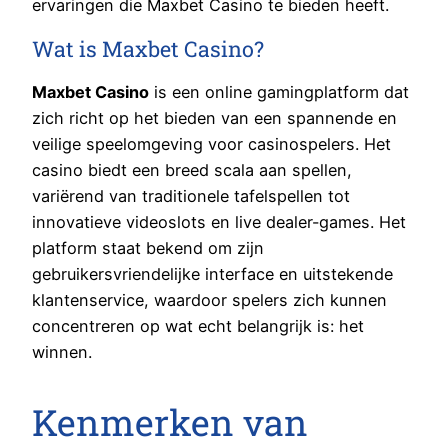
ervaringen die Maxbet Casino te bieden heeft.
Wat is Maxbet Casino?
Maxbet Casino
is een online gamingplatform dat
zich richt op het bieden van een spannende en
veilige speelomgeving voor casinospelers. Het
casino biedt een breed scala aan spellen,
variërend van traditionele tafelspellen tot
innovatieve videoslots en live dealer-games. Het
platform staat bekend om zijn
gebruikersvriendelijke interface en uitstekende
klantenservice, waardoor spelers zich kunnen
concentreren op wat echt belangrijk is: het
winnen.
Kenmerken van