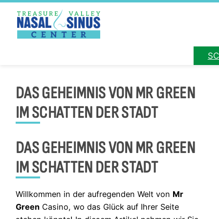
PATIENT PORTAL
PAY ONLINE
SC
Skip
to
DAS GEHEIMNIS VON MR GREEN
content
IM SCHATTEN DER STADT
DAS GEHEIMNIS VON MR GREEN
IM SCHATTEN DER STADT
Willkommen in der aufregenden Welt von
Mr
Green
Casino, wo das Glück auf Ihrer Seite