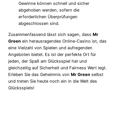
Gewinne können schnell und sicher
abgehoben werden, sofern die
erforderlichen Überprüfungen
abgeschlossen sind.
Zusammenfassend lässt sich sagen, dass
Mr
Green
ein herausragendes Online-Casino ist, das
eine Vielzahl von Spielen und aufregenden
Angeboten bietet. Es ist der perfekte Ort für
jeden, der Spaß am Glücksspiel hat und
gleichzeitig auf Sicherheit und Fairness Wert legt.
Erleben Sie das Geheimnis von
Mr Green
selbst
und treten Sie heute noch ein in die Welt des
Glücksspiels!