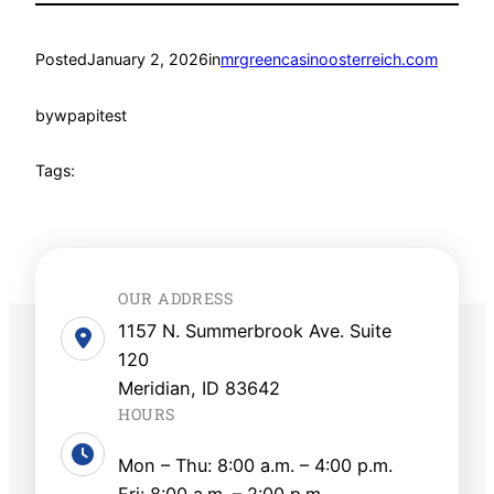
Posted
January 2, 2026
in
mrgreencasinoosterreich.com
by
wpapitest
Tags:
OUR ADDRESS
1157 N. Summerbrook Ave. Suite
120
Meridian, ID 83642
HOURS
Mon – Thu: 8:00 a.m. – 4:00 p.m.
Fri: 8:00 a.m. – 2:00 p.m.