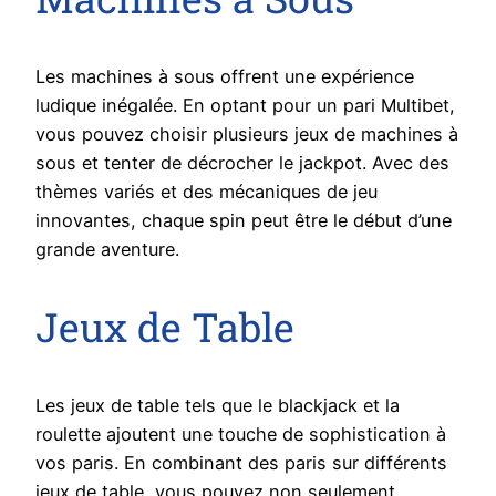
Les machines à sous offrent une expérience
ludique inégalée. En optant pour un pari Multibet,
vous pouvez choisir plusieurs jeux de machines à
sous et tenter de décrocher le jackpot. Avec des
thèmes variés et des mécaniques de jeu
innovantes, chaque spin peut être le début d’une
grande aventure.
Jeux de Table
Les jeux de table tels que le blackjack et la
roulette ajoutent une touche de sophistication à
vos paris. En combinant des paris sur différents
jeux de table, vous pouvez non seulement