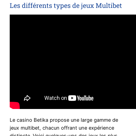
Les différents types de jeux Multibet
Le casino Betika propose une large gamme de
jeux multibet, chacun offrant une expérience
distincte. Voici quelques-uns des jeux les plus