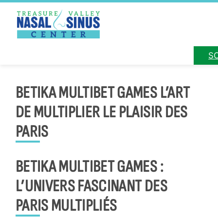
PATIENT PORTAL
PAY ONLINE
S
Skip
to
BETIKA MULTIBET GAMES L’ART
content
DE MULTIPLIER LE PLAISIR DES
PARIS
BETIKA MULTIBET GAMES :
L’UNIVERS FASCINANT DES
PARIS MULTIPLIÉS