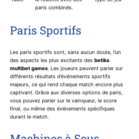
paris combinés.
Paris Sportifs
Les paris sportifs sont, sans aucun doute, l’un
des aspects les plus excitants des
betika
multibet games
. Les joueurs peuvent parier sur
différents résultats d’événements sportifs
majeurs, ce qui rend chaque match encore plus
captivant. Grâce aux diverses options de paris,
vous pouvez parier sur le vainqueur, le score
final, ou même des événements spécifiques
durant le match.
Machines à Sous