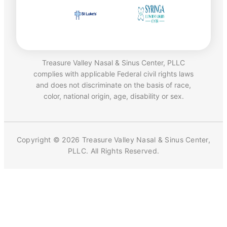
Treasure Valley Nasal & Sinus Center, PLLC
complies with applicable Federal civil rights laws
and does not discriminate on the basis of race,
color, national origin, age, disability or sex.
Copyright © 2026 Treasure Valley Nasal & Sinus Center,
PLLC. All Rights Reserved.