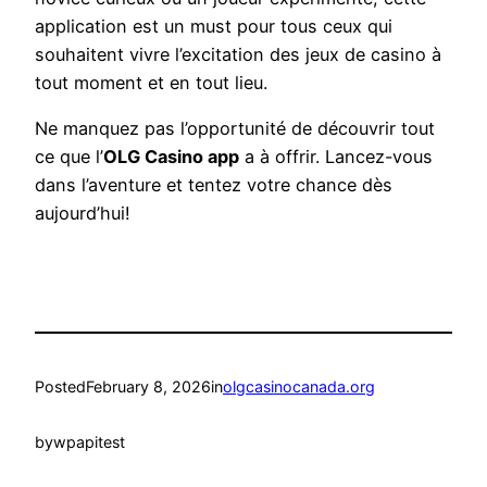
application est un must pour tous ceux qui
souhaitent vivre l’excitation des jeux de casino à
tout moment et en tout lieu.
Ne manquez pas l’opportunité de découvrir tout
ce que l’
OLG Casino app
a à offrir. Lancez-vous
dans l’aventure et tentez votre chance dès
aujourd’hui!
Posted
February 8, 2026
in
olgcasinocanada.org
by
wpapitest