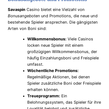
Savaspin
Casino bietet eine Vielzahl von
Bonusangeboten
und Promotions, die neue und
bestehende Spieler ansprechen. Die gängigsten
Arten von Boni sind:
Willkommensbonus:
Viele Casinos
locken neue Spieler mit einem
großzügigen Willkommensbonus, der
häufig Einzahlungsboni und Freispiele
umfasst.
Wöchentliche Promotions:
Regelmäßige Aktionen, bei denen
Spieler zusätzliche Boni oder Freispiele
erhalten können.
Treueprogramm:
Ein
Belohnungssystem, das Spieler für ihre
Loyalität belohnt und zusätzliche