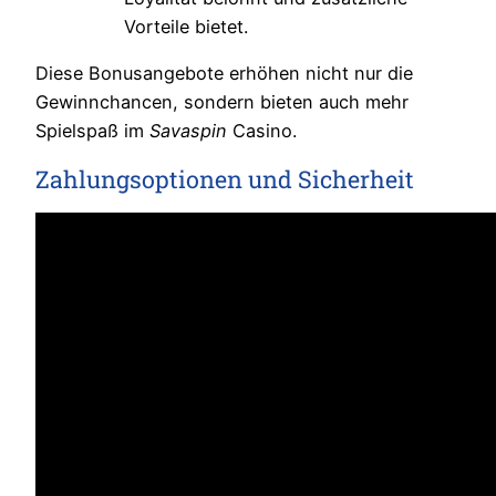
Vorteile bietet.
Diese Bonusangebote erhöhen nicht nur die
Gewinnchancen, sondern bieten auch mehr
Spielspaß im
Savaspin
Casino.
Zahlungsoptionen und Sicherheit