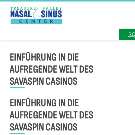
PATIENT PORTAL
PAY ONLINE
S
Skip
to
EINFÜHRUNG IN DIE
content
AUFREGENDE WELT DES
SAVASPIN CASINOS
EINFÜHRUNG IN DIE
AUFREGENDE WELT DES
SAVASPIN CASINOS