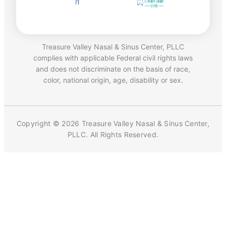
Treasure Valley Nasal & Sinus Center, PLLC
complies with applicable Federal civil rights laws
and does not discriminate on the basis of race,
color, national origin, age, disability or sex.
Copyright © 2026 Treasure Valley Nasal & Sinus Center,
PLLC. All Rights Reserved.