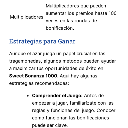
Multiplicadores que pueden
aumentar los premios hasta 100
Multiplicadores
veces en las rondas de
bonificación.
Estrategias para Ganar
Aunque el azar juega un papel crucial en las
tragamonedas, algunos métodos pueden ayudar
a maximizar tus oportunidades de éxito en
Sweet Bonanza 1000
. Aquí hay algunas
estrategias recomendadas:
Comprender el Juego:
Antes de
empezar a jugar, familiarízate con las
reglas y funciones del juego. Conocer
cómo funcionan las bonificaciones
puede ser clave.