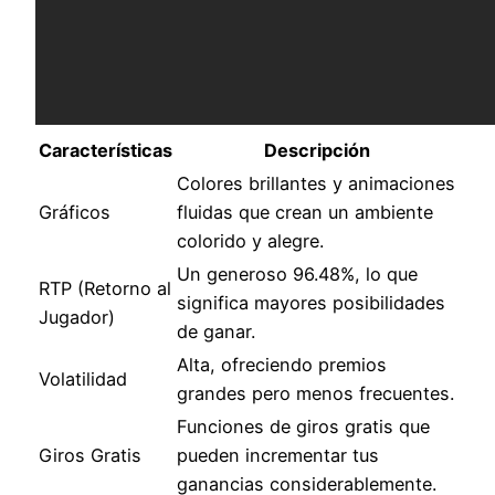
Características
Descripción
Colores brillantes y animaciones
Gráficos
fluidas que crean un ambiente
colorido y alegre.
Un generoso 96.48%, lo que
RTP (Retorno al
significa mayores posibilidades
Jugador)
de ganar.
Alta, ofreciendo premios
Volatilidad
grandes pero menos frecuentes.
Funciones de giros gratis que
Giros Gratis
pueden incrementar tus
ganancias considerablemente.