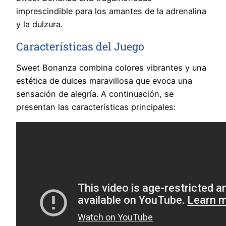
imprescindible para los amantes de la adrenalina
y la dulzura.
Características del Juego
Sweet Bonanza combina colores vibrantes y una
estética de dulces maravillosa que evoca una
sensación de alegría. A continuación, se
presentan las características principales: