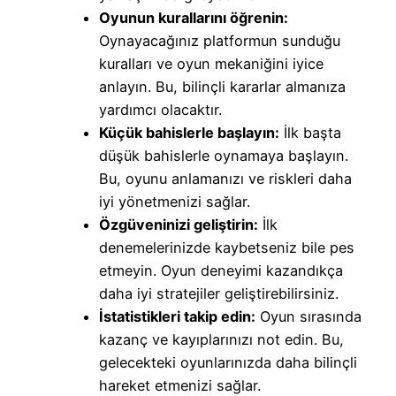
Oyunun kurallarını öğrenin:
Oynayacağınız platformun sunduğu
kuralları ve oyun mekaniğini iyice
anlayın. Bu, bilinçli kararlar almanıza
yardımcı olacaktır.
Küçük bahislerle başlayın:
İlk başta
düşük bahislerle oynamaya başlayın.
Bu, oyunu anlamanızı ve riskleri daha
iyi yönetmenizi sağlar.
Özgüveninizi geliştirin:
İlk
denemelerinizde kaybetseniz bile pes
etmeyin. Oyun deneyimi kazandıkça
daha iyi stratejiler geliştirebilirsiniz.
İstatistikleri takip edin:
Oyun sırasında
kazanç ve kayıplarınızı not edin. Bu,
gelecekteki oyunlarınızda daha bilinçli
hareket etmenizi sağlar.