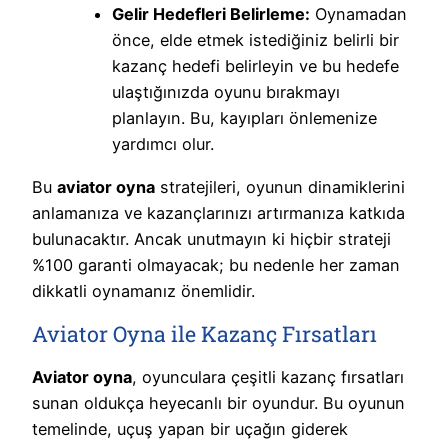
Gelir Hedefleri Belirleme:
Oynamadan
önce, elde etmek istediğiniz belirli bir
kazanç hedefi belirleyin ve bu hedefe
ulaştığınızda oyunu bırakmayı
planlayın. Bu, kayıpları önlemenize
yardımcı olur.
Bu
aviator oyna
stratejileri, oyunun dinamiklerini
anlamanıza ve kazançlarınızı artırmanıza katkıda
bulunacaktır. Ancak unutmayın ki hiçbir strateji
%100 garanti olmayacak; bu nedenle her zaman
dikkatli oynamanız önemlidir.
Aviator Oyna ile Kazanç Fırsatları
Aviator oyna
, oyunculara çeşitli kazanç fırsatları
sunan oldukça heyecanlı bir oyundur. Bu oyunun
temelinde, uçuş yapan bir uçağın giderek