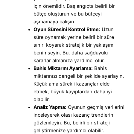
için önemlidir. Başlangıçta belirli bir
bütçe oluşturun ve bu bütçeyi
aşmamaya çalışın.
Oyun Süresini Kontrol Etme:
Uzun
süre oynamak yerine belirli bir süre
sınırı koyarak stratejik bir yaklaşım
benimseyin. Bu, daha sağduyulu
kararlar almanıza yardımcı olur.
Bahis Miktarını Ayarlama:
Bahis
miktarınızı dengeli bir şekilde ayarlayın.
Küçük ama sürekli kazançlar elde
etmek, büyük kayıplardan daha iyi
olabilir.
Analiz Yapma:
Oyunun geçmiş verilerini
inceleyerek olası kazanç trendlerini
gözlemleyin. Bu, belirli bir strateji
geliştirmenize yardımcı olabilir.