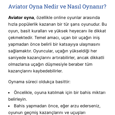
Aviator Oyna Nedir ve Nasıl Oynanır?
Aviator oyna
, özellikle online oyunlar arasında
hızla popülerlik kazanan bir tür şans oyunudur. Bu
oyun, basit kuralları ve yüksek heyecanı ile dikkat
çekmektedir. Temel amacı, uçan bir uçağın iniş
yapmadan önce belirli bir katsayıya ulaşmasını
sağlamaktır. Oyuncular, uçağın yükseldiği her
saniyede kazançlarını artırabilirler, ancak dikkatli
olmazlarsa uçağın düşmesiyle beraber tüm
kazançlarını kaybedebilirler.
Oynama süreci oldukça basittir:
Öncelikle, oyuna katılmak için bir bahis miktarı
belirleyin.
Bahis yapmadan önce, eğer arzu ederseniz,
oyunun geçmiş kazançlarını ve uçuşları