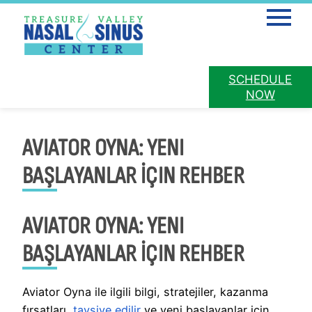
Mobile 
PATIENT
SCHEDULE
PAY ONLINE
PORTAL
NOW
Skip
to
AVIATOR OYNA: YENI
content
BAŞLAYANLAR İÇIN REHBER
AVIATOR OYNA: YENI
BAŞLAYANLAR İÇIN REHBER
Aviator Oyna ile ilgili bilgi, stratejiler, kazanma
fırsatları,
tavsiye edilir
ve yeni başlayanlar için