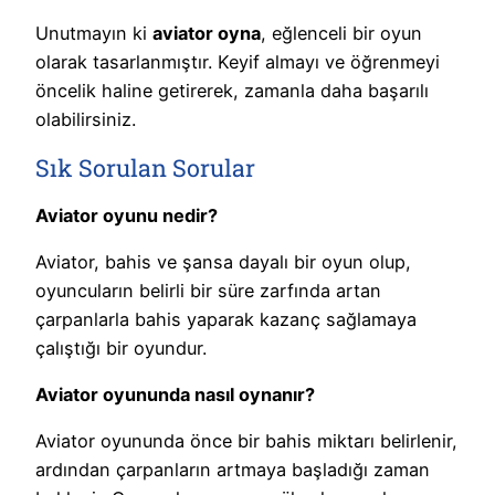
Unutmayın ki
aviator oyna
, eğlenceli bir oyun
olarak tasarlanmıştır. Keyif almayı ve öğrenmeyi
öncelik haline getirerek, zamanla daha başarılı
olabilirsiniz.
Sık Sorulan Sorular
Aviator oyunu nedir?
Aviator, bahis ve şansa dayalı bir oyun olup,
oyuncuların belirli bir süre zarfında artan
çarpanlarla bahis yaparak kazanç sağlamaya
çalıştığı bir oyundur.
Aviator oyununda nasıl oynanır?
Aviator oyununda önce bir bahis miktarı belirlenir,
ardından çarpanların artmaya başladığı zaman