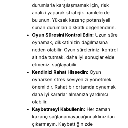
durumlarla karşılaşmamak için, risk
analizi yaparak stratejik hamlelerde
bulunun. Yüksek kazanç potansiyeli
sunan durumları dikkatli değerlendirin.
Oyun Süresini Kontrol Edin:
Uzun süre
oynamak, dikkatinizin dağılmasına
neden olabilir. Oyun sürelerinizi kontrol
altında tutmak, daha iyi sonuçlar elde
etmenizi sağlayabilir.
Kendinizi Rahat Hissedin:
Oyun
oynarken stres seviyenizi yönetmek
önemlidir. Rahat bir ortamda oynamak
daha iyi kararlar almanıza yardımcı
olabilir.
Kaybetmeyi Kabullenin:
Her zaman
kazanç sağlanamayacağını aklınızdan
çıkarmayın. Kaybettiğinizde