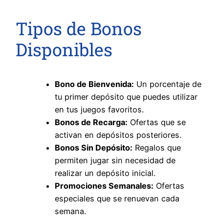
Tipos de Bonos
Disponibles
Bono de Bienvenida:
Un porcentaje de
tu primer depósito que puedes utilizar
en tus juegos favoritos.
Bonos de Recarga:
Ofertas que se
activan en depósitos posteriores.
Bonos Sin Depósito:
Regalos que
permiten jugar sin necesidad de
realizar un depósito inicial.
Promociones Semanales:
Ofertas
especiales que se renuevan cada
semana.