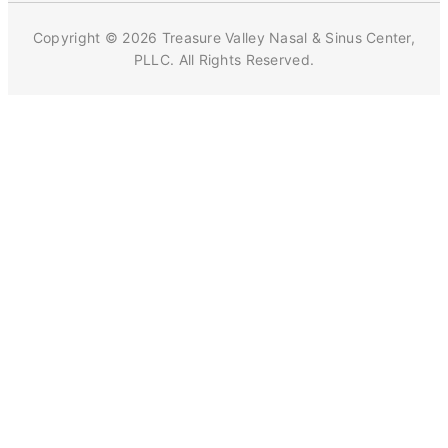
Copyright © 2026 Treasure Valley Nasal & Sinus Center,
PLLC. All Rights Reserved.