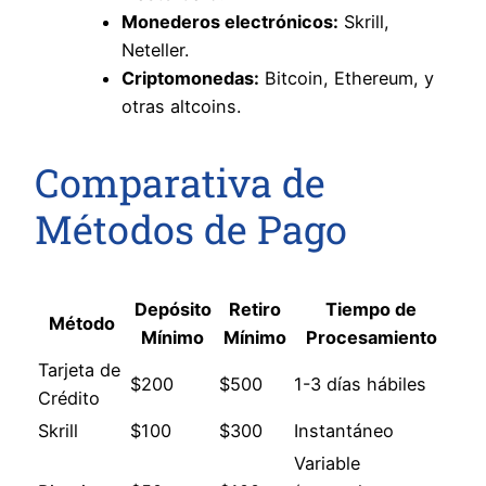
Monederos electrónicos:
Skrill,
Neteller.
Criptomonedas:
Bitcoin, Ethereum, y
otras altcoins.
Comparativa de
Métodos de Pago
Depósito
Retiro
Tiempo de
Método
Mínimo
Mínimo
Procesamiento
Tarjeta de
$200
$500
1-3 días hábiles
Crédito
Skrill
$100
$300
Instantáneo
Variable