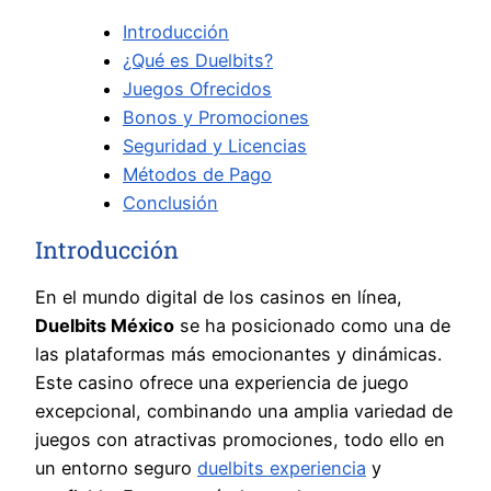
Introducción
¿Qué es Duelbits?
Juegos Ofrecidos
Bonos y Promociones
Seguridad y Licencias
Métodos de Pago
Conclusión
Introducción
En el mundo digital de los casinos en línea,
Duelbits México
se ha posicionado como una de
las plataformas más emocionantes y dinámicas.
Este casino ofrece una experiencia de juego
excepcional, combinando una amplia variedad de
juegos con atractivas promociones, todo ello en
un entorno seguro
duelbits experiencia
y