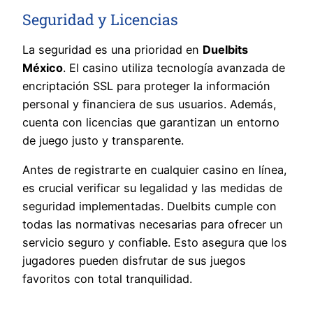
Seguridad y Licencias
La seguridad es una prioridad en
Duelbits
México
. El casino utiliza tecnología avanzada de
encriptación SSL para proteger la información
personal y financiera de sus usuarios. Además,
cuenta con licencias que garantizan un entorno
de juego justo y transparente.
Antes de registrarte en cualquier casino en línea,
es crucial verificar su legalidad y las medidas de
seguridad implementadas. Duelbits cumple con
todas las normativas necesarias para ofrecer un
servicio seguro y confiable. Esto asegura que los
jugadores pueden disfrutar de sus juegos
favoritos con total tranquilidad.