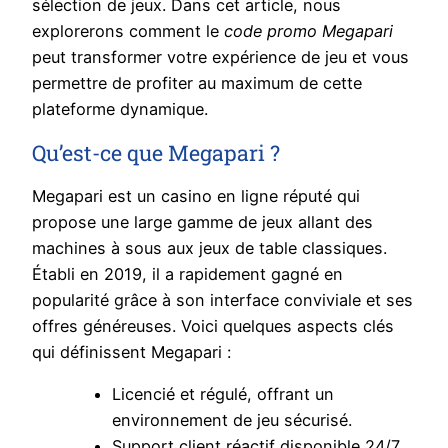
sélection de jeux. Dans cet article, nous
explorerons comment le
code promo Megapari
peut transformer votre expérience de jeu et vous
permettre de profiter au maximum de cette
plateforme dynamique.
Qu’est-ce que Megapari ?
Megapari est un casino en ligne réputé qui
propose une large gamme de jeux allant des
machines à sous aux jeux de table classiques.
Établi en 2019, il a rapidement gagné en
popularité grâce à son interface conviviale et ses
offres généreuses. Voici quelques aspects clés
qui définissent Megapari :
Licencié et régulé, offrant un
environnement de jeu sécurisé.
Support client réactif disponible 24/7.