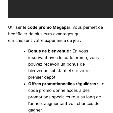
Utiliser le
code promo Megapari
vous permet de
bénéficier de plusieurs avantages qui
enrichissent votre expérience de jeu :
Bonus de bienvenue :
En vous
inscrivant avec le code promo, vous
pouvez recevoir un bonus de
bienvenue substantiel sur votre
premier dépôt.
Offres promotionnelles régulières :
Le
code promo donne accès à des
promotions spéciales tout au long de
l’année, augmentant vos chances de
gagner.