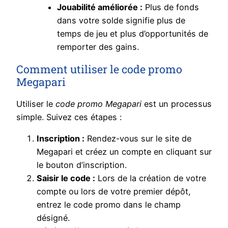
Jouabilité améliorée :
Plus de fonds
dans votre solde signifie plus de
temps de jeu et plus d’opportunités de
remporter des gains.
Comment utiliser le code promo
Megapari
Utiliser le
code promo Megapari
est un processus
simple. Suivez ces étapes :
Inscription :
Rendez-vous sur le site de
Megapari et créez un compte en cliquant sur
le bouton d’inscription.
Saisir le code :
Lors de la création de votre
compte ou lors de votre premier dépôt,
entrez le code promo dans le champ
désigné.