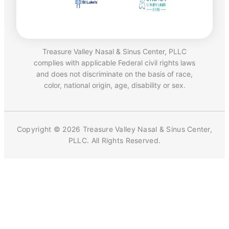
Treasure Valley Nasal & Sinus Center, PLLC
complies with applicable Federal civil rights laws
and does not discriminate on the basis of race,
color, national origin, age, disability or sex.
Copyright © 2026 Treasure Valley Nasal & Sinus Center,
PLLC. All Rights Reserved.