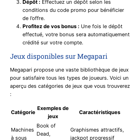
Dépôt :
Effectuez un dépôt selon les
conditions du code promo pour bénéficier
de l’offre.
Profitez de vos bonus :
Une fois le dépôt
effectué, votre bonus sera automatiquement
crédité sur votre compte.
Jeux disponibles sur Megapari
Megapari propose une vaste bibliothèque de jeux
pour satisfaire tous les types de joueurs. Voici un
aperçu des catégories de jeux que vous trouverez
:
Exemples de
Catégorie
Caractéristiques
jeux
Book of
Machines
Graphismes attractifs,
Dead,
à sous
jackpot progressif