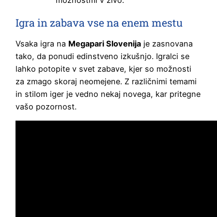
možnostmi v živo.
Igra in zabava vse na enem mestu
Vsaka igra na
Megapari Slovenija
je zasnovana
tako, da ponudi edinstveno izkušnjo. Igralci se
lahko potopite v svet zabave, kjer so možnosti
za zmago skoraj neomejene. Z različnimi temami
in stilom iger je vedno nekaj novega, kar pritegne
vašo pozornost.