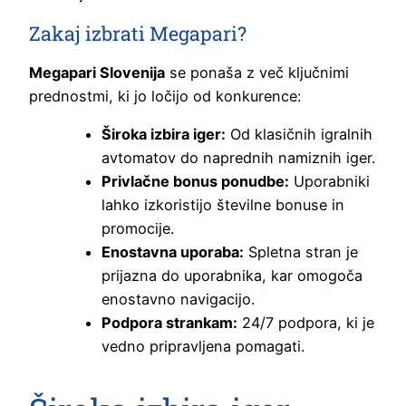
Zakaj izbrati Megapari?
Megapari Slovenija
se ponaša z več ključnimi
prednostmi, ki jo ločijo od konkurence:
Široka izbira iger:
Od klasičnih igralnih
avtomatov do naprednih namiznih iger.
Privlačne bonus ponudbe:
Uporabniki
lahko izkoristijo številne bonuse in
promocije.
Enostavna uporaba:
Spletna stran je
prijazna do uporabnika, kar omogoča
enostavno navigacijo.
Podpora strankam:
24/7 podpora, ki je
vedno pripravljena pomagati.