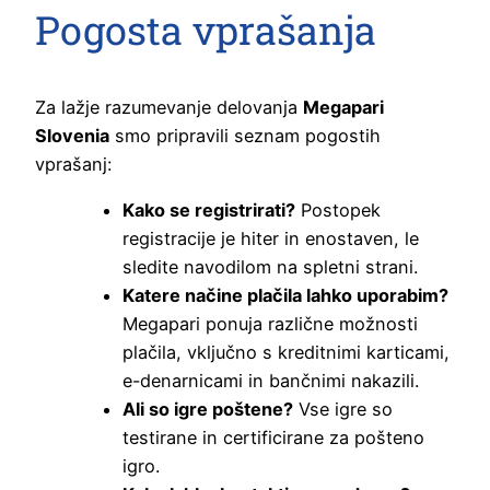
Pogosta vprašanja
Za lažje razumevanje delovanja
Megapari
Slovenia
smo pripravili seznam pogostih
vprašanj:
Kako se registrirati?
Postopek
registracije je hiter in enostaven, le
sledite navodilom na spletni strani.
Katere načine plačila lahko uporabim?
Megapari ponuja različne možnosti
plačila, vključno s kreditnimi karticami,
e-denarnicami in bančnimi nakazili.
Ali so igre poštene?
Vse igre so
testirane in certificirane za pošteno
igro.