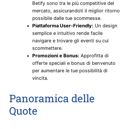
Betify sono tra le più competitive del
mercato, assicurandoti il miglior ritorno
possibile dalle tue scommesse.
Piattaforma User-Friendly:
Un design
semplice e intuitivo rende facile
navigare e trovare gli eventi su cui
scommettere.
Promozioni e Bonus:
Approfitta di
offerte speciali e bonus di benvenuto
per aumentare le tue possibilità di
vincita.
Panoramica delle
Quote