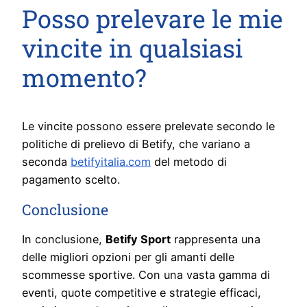
Posso prelevare le mie
vincite in qualsiasi
momento?
Le vincite possono essere prelevate secondo le
politiche di prelievo di Betify, che variano a
seconda
betifyitalia.com
del metodo di
pagamento scelto.
Conclusione
In conclusione,
Betify Sport
rappresenta una
delle migliori opzioni per gli amanti delle
scommesse sportive. Con una vasta gamma di
eventi, quote competitive e strategie efficaci,