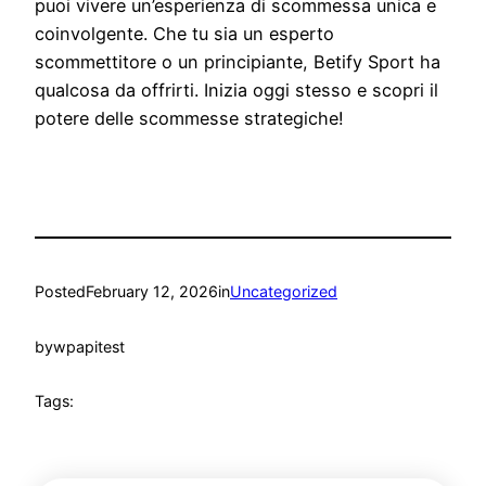
puoi vivere un’esperienza di scommessa unica e
coinvolgente. Che tu sia un esperto
scommettitore o un principiante, Betify Sport ha
qualcosa da offrirti. Inizia oggi stesso e scopri il
potere delle scommesse strategiche!
Posted
February 12, 2026
in
Uncategorized
by
wpapitest
Tags: