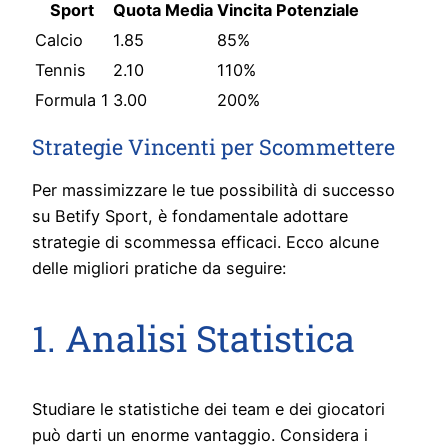
Sport
Quota Media
Vincita Potenziale
Calcio
1.85
85%
Tennis
2.10
110%
Formula 1
3.00
200%
Strategie Vincenti per Scommettere
Per massimizzare le tue possibilità di successo
su Betify Sport, è fondamentale adottare
strategie di scommessa efficaci. Ecco alcune
delle migliori pratiche da seguire:
1. Analisi Statistica
Studiare le statistiche dei team e dei giocatori
può darti un enorme vantaggio. Considera i