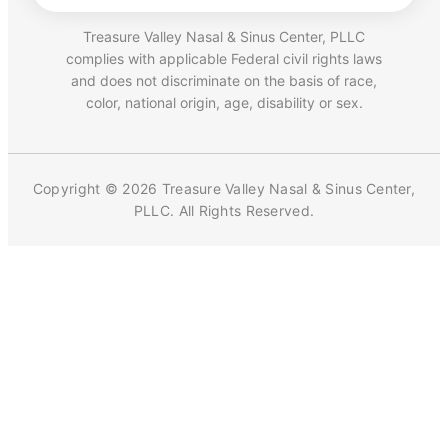
Treasure Valley Nasal & Sinus Center, PLLC
complies with applicable Federal civil rights laws
and does not discriminate on the basis of race,
color, national origin, age, disability or sex.
Copyright © 2026 Treasure Valley Nasal & Sinus Center,
PLLC. All Rights Reserved.