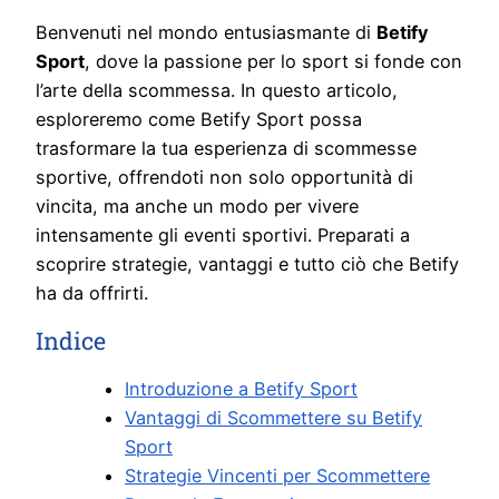
Benvenuti nel mondo entusiasmante di
Betify
Sport
, dove la passione per lo sport si fonde con
l’arte della scommessa. In questo articolo,
esploreremo come Betify Sport possa
trasformare la tua esperienza di scommesse
sportive, offrendoti non solo opportunità di
vincita, ma anche un modo per vivere
intensamente gli eventi sportivi. Preparati a
scoprire strategie, vantaggi e tutto ciò che Betify
ha da offrirti.
Indice
Introduzione a Betify Sport
Vantaggi di Scommettere su Betify
Sport
Strategie Vincenti per Scommettere