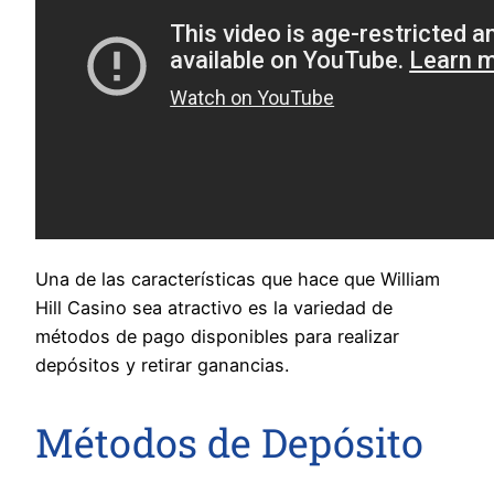
Una de las características que hace que William
Hill Casino sea atractivo es la variedad de
métodos de pago disponibles para realizar
depósitos y retirar ganancias.
Métodos de Depósito