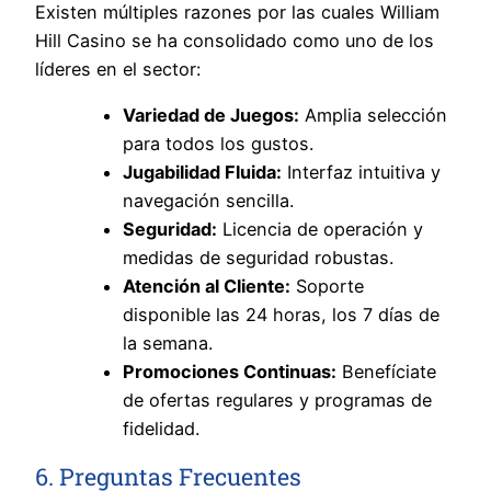
Existen múltiples razones por las cuales William
Hill Casino se ha consolidado como uno de los
líderes en el sector:
Variedad de Juegos:
Amplia selección
para todos los gustos.
Jugabilidad Fluida:
Interfaz intuitiva y
navegación sencilla.
Seguridad:
Licencia de operación y
medidas de seguridad robustas.
Atención al Cliente:
Soporte
disponible las 24 horas, los 7 días de
la semana.
Promociones Continuas:
Benefíciate
de ofertas regulares y programas de
fidelidad.
6. Preguntas Frecuentes