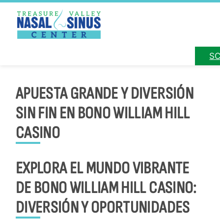
PATIENT PORTAL
PAY ONLINE
S
Skip
to
APUESTA GRANDE Y DIVERSIÓN
content
SIN FIN EN BONO WILLIAM HILL
CASINO
EXPLORA EL MUNDO VIBRANTE
DE BONO WILLIAM HILL CASINO:
DIVERSIÓN Y OPORTUNIDADES