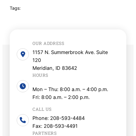
Tags:
OUR ADDRESS
1157 N. Summerbrook Ave. Suite
120
Meridian, ID 83642
HOURS
Mon – Thu: 8:00 a.m. – 4:00 p.m.
Fri: 8:00 a.m. – 2:00 p.m.
CALL US
Phone: 208-593-4484
Fax: 208-593-4491
PARTNERS