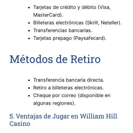
Tarjetas de crédito y débito (Visa,
MasterCard).
Billeteras electrónicas (Skrill, Neteller).
Transferencias bancarias.
Tarjetas prepago (Paysafecard).
Métodos de Retiro
Transferencia bancaria directa.
Retiro a billeteras electrónicas.
Cheque por correo (disponible en
algunas regiones).
5. Ventajas de Jugar en William Hill
Casino