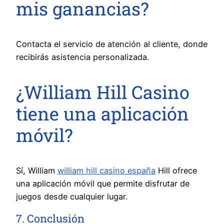
mis ganancias?
Contacta el servicio de atención al cliente, donde
recibirás asistencia personalizada.
¿William Hill Casino
tiene una aplicación
móvil?
Sí, William
william hill casino españa
Hill ofrece
una aplicación móvil que permite disfrutar de
juegos desde cualquier lugar.
7. Conclusión