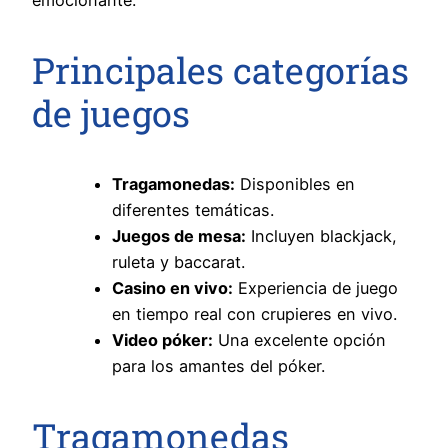
emocionante.
Principales categorías
de juegos
Tragamonedas:
Disponibles en
diferentes temáticas.
Juegos de mesa:
Incluyen blackjack,
ruleta y baccarat.
Casino en vivo:
Experiencia de juego
en tiempo real con crupieres en vivo.
Video póker:
Una excelente opción
para los amantes del póker.
Tragamonedas