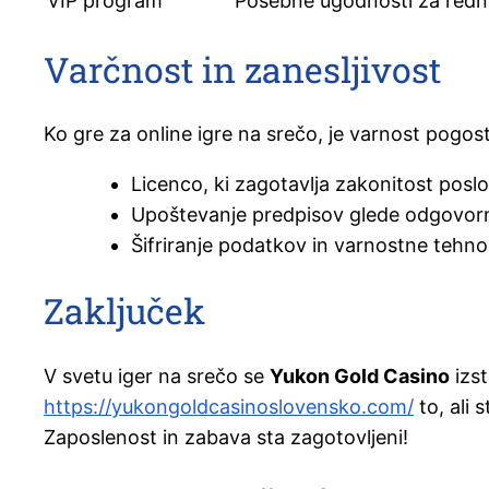
VIP program
Posebne ugodnosti za redne i
Varčnost in zanesljivost
Ko gre za online igre na srečo, je varnost pog
Licenco, ki zagotavlja zakonitost poslo
Upoštevanje predpisov glede odgovorn
Šifriranje podatkov in varnostne tehnol
Zaključek
V svetu iger na srečo se
Yukon Gold Casino
izst
https://yukongoldcasinoslovensko.com/
to, ali 
Zaposlenost in zabava sta zagotovljeni!