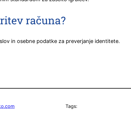
ritev računa?
slov in osebne podatke za preverjanje identitete.
ko.com
Tags: