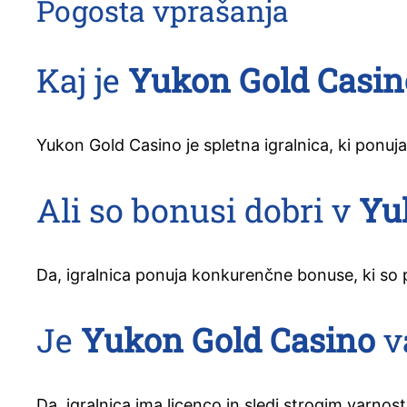
Pogosta vprašanja
Kaj je
Yukon Gold Casin
Yukon Gold Casino je spletna igralnica, ki ponuja
Ali so bonusi dobri v
Yu
Da, igralnica ponuja konkurenčne bonuse, ki so p
Je
Yukon Gold Casino
v
Da, igralnica ima licenco in sledi strogim varno