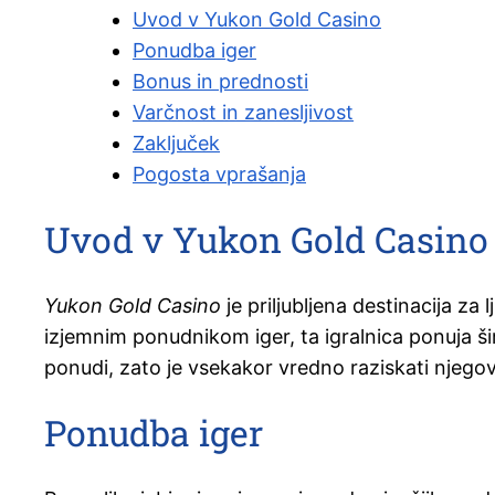
Uvod v Yukon Gold Casino
Ponudba iger
Bonus in prednosti
Varčnost in zanesljivost
Zaključek
Pogosta vprašanja
Uvod v Yukon Gold Casino
Yukon Gold Casino
je priljubljena destinacija za 
izjemnim ponudnikom iger, ta igralnica ponuja 
ponudi, zato je vsekakor vredno raziskati njego
Ponudba iger