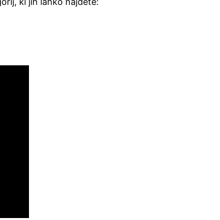
rij, ki jih lahko najdete: