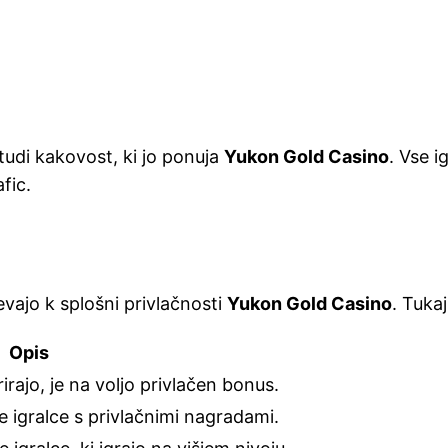
udi kakovost, ki jo ponuja
Yukon Gold Casino
. Vse 
fic.
vajo k splošni privlačnosti
Yukon Gold Casino
. Tuka
Opis
rirajo, je na voljo privlačen bonus.
 igralce s privlačnimi nagradami.