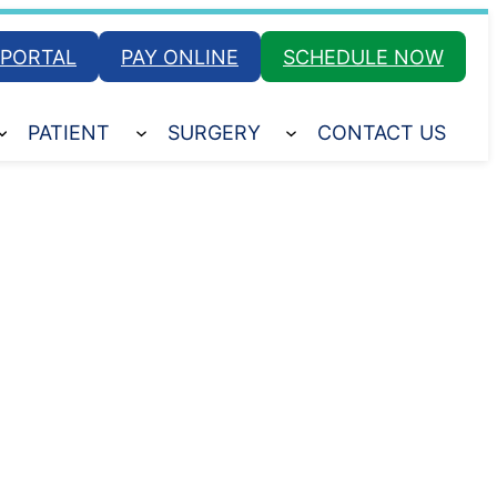
 PORTAL
PAY ONLINE
SCHEDULE NOW
PATIENT
SURGERY
CONTACT US