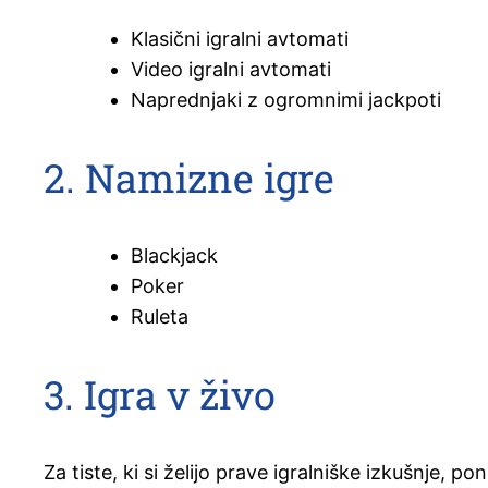
Klasični igralni avtomati
Video igralni avtomati
Naprednjaki z ogromnimi jackpoti
2. Namizne igre
Blackjack
Poker
Ruleta
3. Igra v živo
Za tiste, ki si želijo prave igralniške izkušnje, po