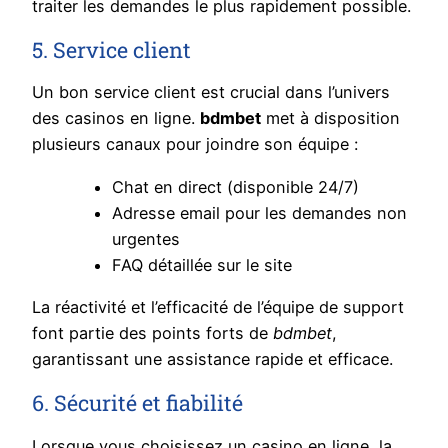
traiter les demandes le plus rapidement possible.
5. Service client
Un bon service client est crucial dans l’univers
des casinos en ligne.
bdmbet
met à disposition
plusieurs canaux pour joindre son équipe :
Chat en direct (disponible 24/7)
Adresse email pour les demandes non
urgentes
FAQ détaillée sur le site
La réactivité et l’efficacité de l’équipe de support
font partie des points forts de
bdmbet
,
garantissant une assistance rapide et efficace.
6. Sécurité et fiabilité
Lorsque vous choisissez un casino en ligne, la