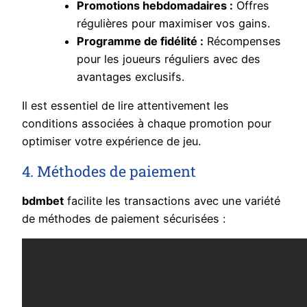
Promotions hebdomadaires :
Offres
régulières pour maximiser vos gains.
Programme de fidélité :
Récompenses
pour les joueurs réguliers avec des
avantages exclusifs.
Il est essentiel de lire attentivement les
conditions associées à chaque promotion pour
optimiser votre expérience de jeu.
4. Méthodes de paiement
bdmbet
facilite les transactions avec une variété
de méthodes de paiement sécurisées :