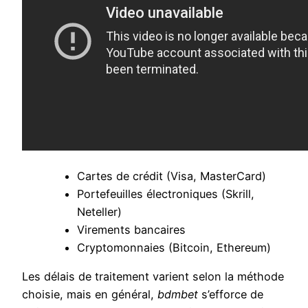
Cartes de crédit (Visa, MasterCard)
Portefeuilles électroniques (Skrill,
Neteller)
Virements bancaires
Cryptomonnaies (Bitcoin, Ethereum)
Les délais de traitement varient selon la méthode
choisie, mais en général,
bdmbet
s’efforce de