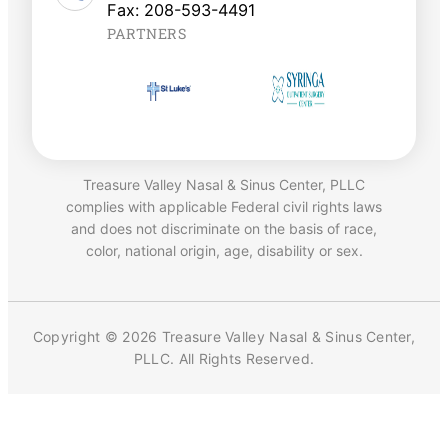
Fax: 208-593-4491
PARTNERS
Treasure Valley Nasal & Sinus Center, PLLC
complies with applicable Federal civil rights laws
and does not discriminate on the basis of race,
color, national origin, age, disability or sex.
Copyright © 2026 Treasure Valley Nasal & Sinus Center,
PLLC. All Rights Reserved.