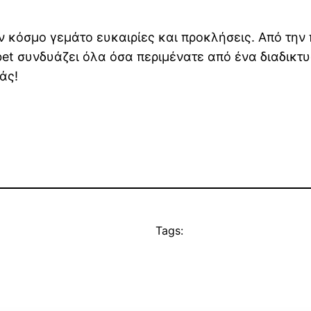
ν κόσμο γεμάτο ευκαιρίες και προκλήσεις. Από την 
t συνδυάζει όλα όσα περιμένατε από ένα διαδικτυακ
άς!
Tags: