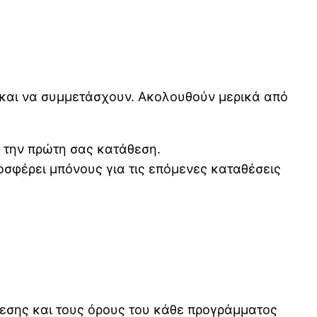
και να συμμετάσχουν. Ακολουθούν μερικά από
ά την πρώτη σας κατάθεση.
σφέρει μπόνους για τις επόμενες καταθέσεις
άθεσης και τους όρους του κάθε προγράμματος