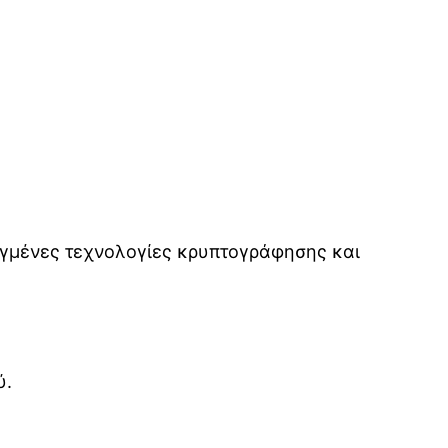
ροηγμένες τεχνολογίες κρυπτογράφησης και
ύ.