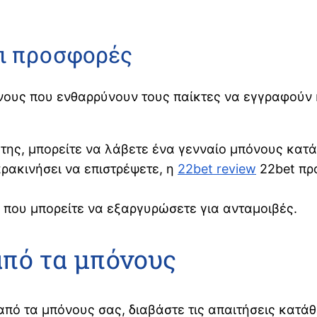
ι προσφορές
νους που ενθαρρύνουν τους παίκτες να εγγραφούν 
της, μπορείτε να λάβετε ένα γενναίο μπόνους κατ
ρακινήσει να επιστρέψετε, η
22bet review
22bet προ
που μπορείτε να εξαργυρώσετε για ανταμοιβές.
πό τα μπόνους
 από τα μπόνους σας, διαβάστε τις απαιτήσεις κατ