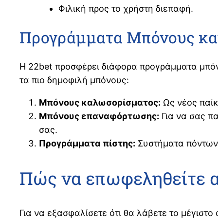
Φιλική προς το χρήστη διεπαφή.
Προγράμματα Μπόνους κα
Η 22bet προσφέρει διάφορα προγράμματα μπό
τα πιο δημοφιλή μπόνους:
Μπόνους καλωσορίσματος:
Ως νέος παίκ
Μπόνους επαναφόρτωσης:
Για να σας πα
σας.
Προγράμματα πίστης:
Συστήματα πόντων 
Πώς να επωφεληθείτε α
Για να εξασφαλίσετε ότι θα λάβετε το μέγιστο