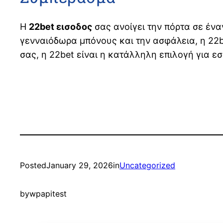
Η
22bet εισοδος
σας ανοίγει την πόρτα σε ένα
γενναιόδωρα μπόνους και την ασφάλεια, η 22be
σας, η 22bet είναι η κατάλληλη επιλογή για εσ
Posted
January 29, 2026
in
Uncategorized
by
wpapitest