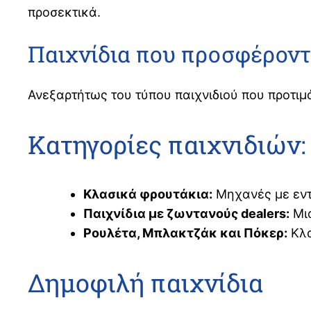
προσεκτικά.
Παιχνίδια που προσφέροντ
Ανεξαρτήτως του τύπου παιχνιδιού που προτιμάτ
Κατηγορίες παιχνιδιών:
Κλασικά φρουτάκια:
Μηχανές με εντ
Παιχνίδια με ζωντανούς dealers:
Μια
Ρουλέτα, Μπλακτζάκ και Πόκερ:
Κλα
Δημοφιλή παιχνίδια