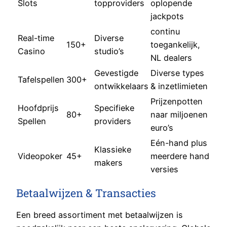
Slots
topproviders
oplopende
jackpots
continu
Real-time
Diverse
150+
toegankelijk,
Casino
studio’s
NL dealers
Gevestigde
Diverse types
Tafelspellen
300+
ontwikkelaars
& inzetlimieten
Prijzenpotten
Hoofdprijs
Specifieke
80+
naar miljoenen
Spellen
providers
euro’s
Eén-hand plus
Klassieke
Videopoker
45+
meerdere hand
makers
versies
Betaalwijzen & Transacties
Een breed assortiment met betaalwijzen is