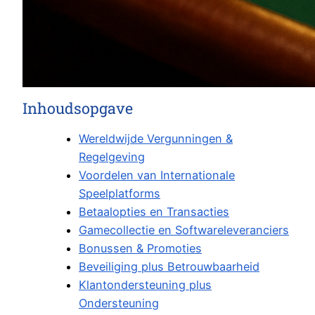
Inhoudsopgave
Wereldwijde Vergunningen &
Regelgeving
Voordelen van Internationale
Speelplatforms
Betaalopties en Transacties
Gamecollectie en Softwareleveranciers
Bonussen & Promoties
Beveiliging plus Betrouwbaarheid
Klantondersteuning plus
Ondersteuning