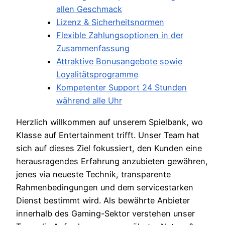
allen Geschmack
Lizenz & Sicherheitsnormen
Flexible Zahlungsoptionen in der
Zusammenfassung
Attraktive Bonusangebote sowie
Loyalitätsprogramme
Kompetenter Support 24 Stunden
während alle Uhr
Herzlich willkommen auf unserem Spielbank, wo
Klasse auf Entertainment trifft. Unser Team hat
sich auf dieses Ziel fokussiert, den Kunden eine
herausragendes Erfahrung anzubieten gewähren,
jenes via neueste Technik, transparente
Rahmenbedingungen und dem servicestarken
Dienst bestimmt wird. Als bewährte Anbieter
innerhalb des Gaming-Sektor verstehen unser