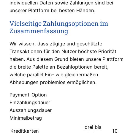
individuellen Daten sowie Zahlungen sind bei
unserer Plattform bei besten Händen.
Vielseitige Zahlungsoptionen im
Zusammenfassung
Wir wissen, dass zügige und geschützte
Transaktionen für den Nutzer höchste Priorität
haben. Aus diesem Grund bieten unsere Plattform
die breite Palette an Bezahloptionen bereit,
welche parallel Ein- wie gleichermaßen
Abhebungen problemlos ermöglichen.
Payment-Option
Einzahlungsdauer
Auszahlungsdauer
Minimalbetrag
drei bis
Kreditkarten
10