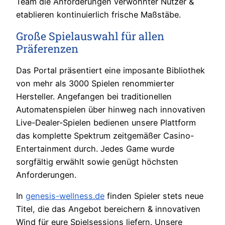
Team die Anforderungen verwöhnter Nutzer &
etablieren kontinuierlich frische Maßstäbe.
Große Spielauswahl für allen
Präferenzen
Das Portal präsentiert eine imposante Bibliothek
von mehr als 3000 Spielen renommierter
Hersteller. Angefangen bei traditionellen
Automatenspielen über hinweg nach innovativen
Live-Dealer-Spielen bedienen unsere Plattform
das komplette Spektrum zeitgemäßer Casino-
Entertainment durch. Jedes Game wurde
sorgfältig erwählt sowie genügt höchsten
Anforderungen.
In
genesis-wellness.de
finden Spieler stets neue
Titel, die das Angebot bereichern & innovativen
Wind für eure Spielsessions liefern. Unsere