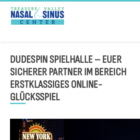
PATIENT PORTAL
PAY ONLINE
Skip
to
DUDESPIN SPIELHALLE – EUER
content
SICHERER PARTNER IM BEREICH
ERSTKLASSIGES ONLINE-
GLÜCKSSPIEL