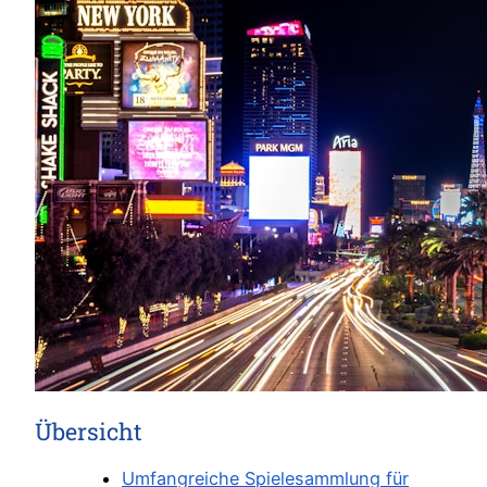
Übersicht
Umfangreiche Spielesammlung für