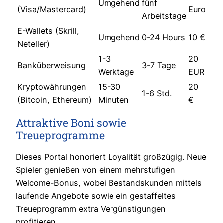
Umgehend
fünf
(Visa/Mastercard)
Euro
Arbeitstage
E-Wallets (Skrill,
Umgehend
0-24 Hours
10 €
Neteller)
1-3
20
Banküberweisung
3-7 Tage
Werktage
EUR
Kryptowährungen
15-30
20
1-6 Std.
(Bitcoin, Ethereum)
Minuten
€
Attraktive Boni sowie
Treueprogramme
Dieses Portal honoriert Loyalität großzügig. Neue
Spieler genießen von einem mehrstufigen
Welcome-Bonus, wobei Bestandskunden mittels
laufende Angebote sowie ein gestaffeltes
Treueprogramm extra Vergünstigungen
profitieren.