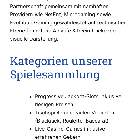
Partnerschaft gemeinsam mit namhaften
Providern wie NetEnt, Microgaming sowie
Evolution Gaming gewährleistet auf technischer
Ebene fehlerfreie Abläufe & beeindruckende
visuelle Darstellung.
Kategorien unserer
Spielesammlung
Progressive Jackpot-Slots inklusive
riesigen Preisen
Tischspiele über vielen Varianten
(Blackjack, Roulette, Baccarat)
Live-Casino-Games inklusive
erfahrenen Gebern