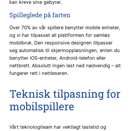
kan kreve sine gebyrer.
Spilleglede på farten
Over 70% av vår spillere benytter mobile enheter,
og vi har tilpasset all plattformen for sømløs
mobilbruk. Den responsive designen tilpasser
seg automatisk til skjermoppløsningen, enten du
benytter iOS-enheter, Android-telefon eller
nettbrett. Absolutt ingen last ned nødvendig – alt
fungerer rett i nettleseren.
Teknisk tilpasning for
mobilspillere
Vårt teknologiteam har vektlagt lastetid og