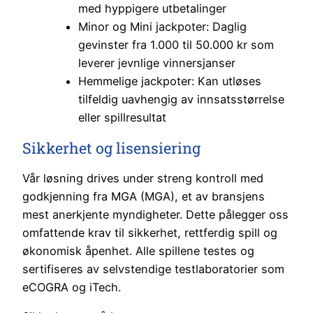
med hyppigere utbetalinger
Minor og Mini jackpoter: Daglig
gevinster fra 1.000 til 50.000 kr som
leverer jevnlige vinnersjanser
Hemmelige jackpoter: Kan utløses
tilfeldig uavhengig av innsatsstørrelse
eller spillresultat
Sikkerhet og lisensiering
Vår løsning drives under streng kontroll med
godkjenning fra MGA (MGA), et av bransjens
mest anerkjente myndigheter. Dette pålegger oss
omfattende krav til sikkerhet, rettferdig spill og
økonomisk åpenhet. Alle spillene testes og
sertifiseres av selvstendige testlaboratorier som
eCOGRA og iTech.