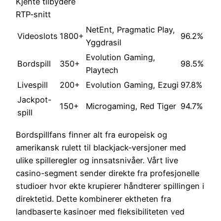
Kjente tilbydere
RTP-snitt
NetEnt, Pragmatic Play,
Videoslots
1800+
96.2%
Yggdrasil
Evolution Gaming,
Bordspill
350+
98.5%
Playtech
Livespill
200+
Evolution Gaming, Ezugi
97.8%
Jackpot-
150+
Microgaming, Red Tiger
94.7%
spill
Bordspillfans finner alt fra europeisk og
amerikansk rulett til blackjack-versjoner med
ulike spilleregler og innsatsnivåer. Vårt live
casino-segment sender direkte fra profesjonelle
studioer hvor ekte krupierer håndterer spillingen i
direktetid. Dette kombinerer ektheten fra
landbaserte kasinoer med fleksibiliteten ved