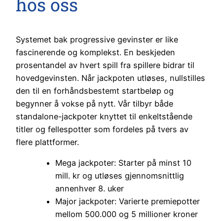
hos oss
Systemet bak progressive gevinster er like
fascinerende og komplekst. En beskjeden
prosentandel av hvert spill fra spillere bidrar til
hovedgevinsten. Når jackpoten utløses, nullstilles
den til en forhåndsbestemt startbeløp og
begynner å vokse på nytt. Vår tilbyr både
standalone-jackpoter knyttet til enkeltstående
titler og fellespotter som fordeles på tvers av
flere plattformer.
Mega jackpoter: Starter på minst 10
mill. kr og utløses gjennomsnittlig
annenhver 8. uker
Major jackpoter: Varierte premiepotter
mellom 500.000 og 5 millioner kroner