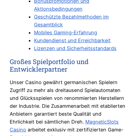
Bonuspromotionen und
Aktionsbedingungen
Geschützte Bezahlmethoden im
Gesamtblick
Mobiles Gaming-Erfahrung
Kundendienst und Erreichbarkeit
Lizenzen und Sicherheitsstandards
Großes Spielportfolio und
Entwicklerpartner
Unser Casino gewährt germanischen Spielern
Zugriff zu mehr als dreitausend Spielautomaten
und Glücksspielen von renommierten Herstellern
der Industrie. Die Zusammenarbeit mit etablierten
Anbietern garantiert beste Qualität und
Ehrlichkeit bei sämtlichen Dreh.
MagneticSlots
Casino
arbeitet exklusiv mit zertifizierten Game-