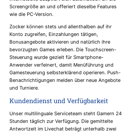
Screengröße an und offeriert dieselbe Features
wie die PC-Version.
Zocker können stets und allenthalben auf ihr
Konto zugreifen, Einzahlungen tätigen,
Bonusangebote aktivieren und natürlich ihre
bevorzugten Games erleben. Die Touchscreen-
Steuerung wurde gezielt für Smartphone-
Anwender verfeinert, damit Menüführung und
Gamesteuerung selbsterklärend operieren. Push-
Benachrichtigungen melden über neue Angebote
und Turniere.
Kundendienst und Verfügbarkeit
Unser multilinguale Serviceteam steht Gamern 24
Stunden täglich zur Verfügung. Die gemittelte
Antwortzeit im Livechat beträgt unterhalb zwei