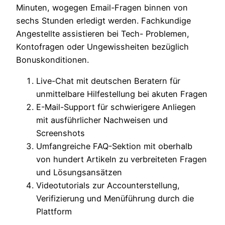
Minuten, wogegen Email-Fragen binnen von
sechs Stunden erledigt werden. Fachkundige
Angestellte assistieren bei Tech- Problemen,
Kontofragen oder Ungewissheiten bezüglich
Bonuskonditionen.
Live-Chat mit deutschen Beratern für
unmittelbare Hilfestellung bei akuten Fragen
E-Mail-Support für schwierigere Anliegen
mit ausführlicher Nachweisen und
Screenshots
Umfangreiche FAQ-Sektion mit oberhalb
von hundert Artikeln zu verbreiteten Fragen
und Lösungsansätzen
Videotutorials zur Accounterstellung,
Verifizierung und Menüführung durch die
Plattform