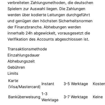
verbreiteten Zahlungsmethoden, die deutschen
Spielern zur Auswahl liegen. Die Zahlungen
werden über kodierte Leitungen durchgeführt
und genügen den höchsten Sicherheitsnormen
der Finanzbranche. Abhebungen werden
innerhalb 24h abgewickelt, vorausgesetzt die
Verifikation des Accounts abgeschlossen ist.
Transaktionsmethode
Einzahlungsdauer
Abhebungszeit
Gebühren
Limits
Karte
Instant
3-5 Werktage
Kosten
(Visa/Mastercard)
1-3
Banküberweisung
3-7 Werktage
Keine
Werktage