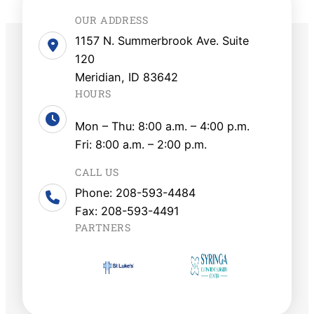
OUR ADDRESS
1157 N. Summerbrook Ave. Suite
120
Meridian, ID 83642
HOURS
Mon – Thu: 8:00 a.m. – 4:00 p.m.
Fri: 8:00 a.m. – 2:00 p.m.
CALL US
Phone: 208-593-4484
Fax: 208-593-4491
PARTNERS