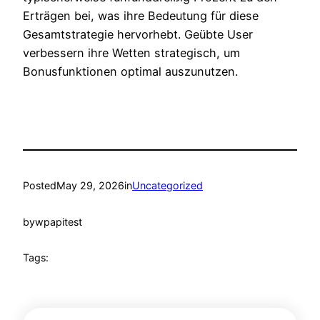
Erträgen bei, was ihre Bedeutung für diese
Gesamtstrategie hervorhebt. Geübte User
verbessern ihre Wetten strategisch, um
Bonusfunktionen optimal auszunutzen.
Posted
May 29, 2026
in
Uncategorized
by
wpapitest
Tags: