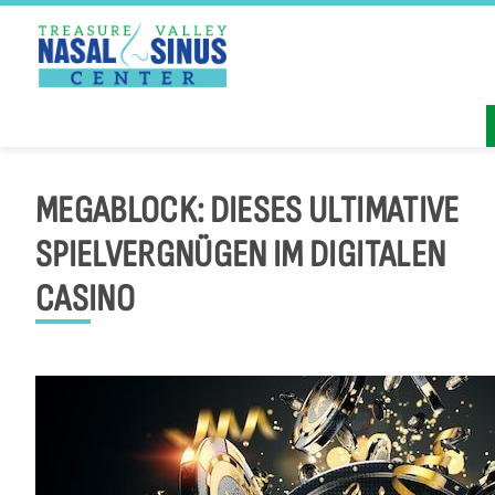
PATIENT PORTAL
PAY ONLINE
Skip
to
MEGABLOCK: DIESES ULTIMATIVE
content
SPIELVERGNÜGEN IM DIGITALEN
CASINO