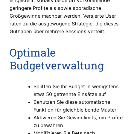
eingestellt, sodass beide oft vorkommende
geringere Profite als sowie sporadische
Großgewinne machbar werden. Versierte User
raten zu die ausgewogene Strategie, die dieses
Guthaben über mehrere Sessions verteilt.
Optimale
Budgetverwaltung
Splitten Sie Ihr Budget in wenigstens
etwa 50 getrennte Einsätze auf
Benutzen Sie diese automatische
Funktion für gleichbleibende Muster
Aktivieren Sie Gewinnlimits, um Profite
zu bewahren
Modifizieren Sie Bets nach