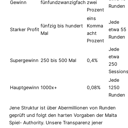
Gewinn
fünfundzwanzigfach
zwei
Runden
Prozent
eins
Jede
fünfzig bis hundert
Komma
Starker Profit
etwa 55
Mal
acht
Runden
Prozent
Jede
etwa
Supergewinn
250 bis 500 Mal
0,4%
250
Session
Jede
Hauptgewinn
1000x+
0,08%
1250
Runden
Jene Struktur ist über Abermillionen von Runden
geprüft und folgt den harten Vorgaben der Malta
Spiel- Authority. Unsere Transparenz jener