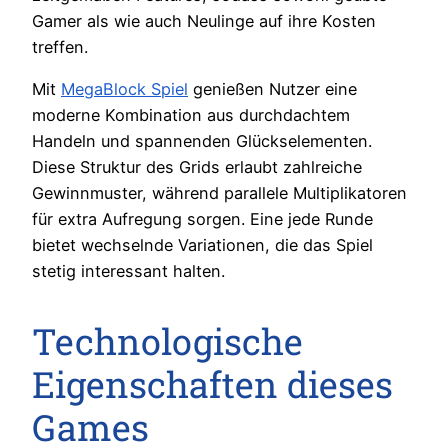
Gamer als wie auch Neulinge auf ihre Kosten
treffen.
Mit
MegaBlock Spiel
genießen Nutzer eine
moderne Kombination aus durchdachtem
Handeln und spannenden Glückselementen.
Diese Struktur des Grids erlaubt zahlreiche
Gewinnmuster, während parallele Multiplikatoren
für extra Aufregung sorgen. Eine jede Runde
bietet wechselnde Variationen, die das Spiel
stetig interessant halten.
Technologische
Eigenschaften dieses
Games