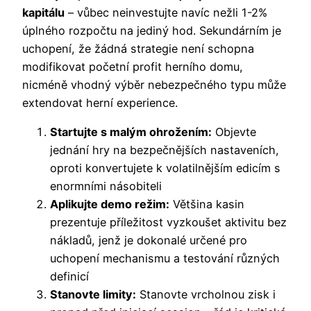
kapitálu
– vůbec neinvestujte navíc nežli 1-2%
úplného rozpočtu na jediný hod. Sekundárním je
uchopení, že žádná strategie není schopna
modifikovat početní profit herního domu,
nicméně vhodný výběr nebezpečného typu může
extendovat herní experience.
Startujte s malým ohrožením:
Objevte
jednání hry na bezpečnějších nastaveních,
oproti konvertujete k volatilnějším edicím s
enormními násobiteli
Aplikujte demo režim:
Většina kasin
prezentuje příležitost vyzkoušet aktivitu bez
nákladů, jenž je dokonalé určené pro
uchopení mechanismu a testování různých
definicí
Stanovte limity:
Stanovte vrcholnou zisk i