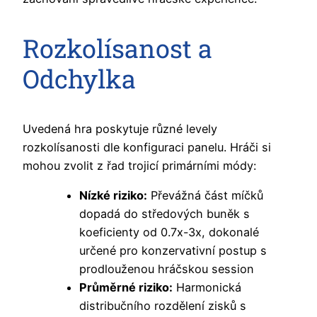
Rozkolísanost a
Odchylka
Uvedená hra poskytuje různé levely
rozkolísanosti dle konfiguraci panelu. Hráči si
mohou zvolit z řad trojicí primárními módy:
Nízké riziko:
Převážná část míčků
dopadá do středových buněk s
koeficienty od 0.7x-3x, dokonalé
určené pro konzervativní postup s
prodlouženou hráčskou session
Průměrné riziko:
Harmonická
distribučního rozdělení zisků s