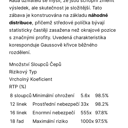
Řada uživatelů se myslí, že jsou schopni změnit
výsledek, ale skutečnost je složitější. Tato
zábava je konstruována na základu
náhodné
distribuce
, přičemž středové políčka bývají
statisticky častěji zasažena než okrajové pozice
s značnými profity. Uvedená charakteristika
koresponduje Gaussově křivce běžného
rozdělení.
Množství Sloupců Čepů
Rizikový Typ
Vrcholný Koeficient
RTP (%)
8 sloupců
Minimální ohrožení
5.6x
98.5%
12 linek
Prostřední nebezpečí
33x
98.2%
16 linek
Enormní nebezpečí
555x
97.8%
18 řad
Maximální riziko
1000x
97.5%