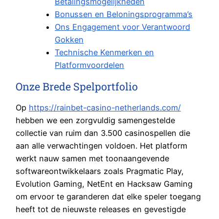
Betalingsmogelijkheden
Bonussen en Beloningsprogramma’s
Ons Engagement voor Verantwoord
Gokken
Technische Kenmerken en
Platformvoordelen
Onze Brede Spelportfolio
Op
https://rainbet-casino-netherlands.com/
hebben we een zorgvuldig samengestelde
collectie van ruim dan 3.500 casinospellen die
aan alle verwachtingen voldoen. Het platform
werkt nauw samen met toonaangevende
softwareontwikkelaars zoals Pragmatic Play,
Evolution Gaming, NetEnt en Hacksaw Gaming
om ervoor te garanderen dat elke speler toegang
heeft tot de nieuwste releases en gevestigde