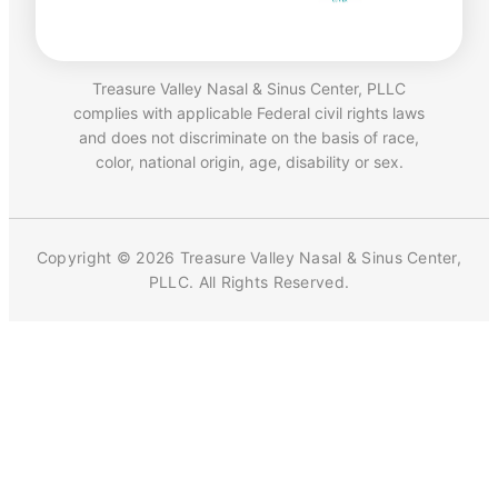
Treasure Valley Nasal & Sinus Center, PLLC
complies with applicable Federal civil rights laws
and does not discriminate on the basis of race,
color, national origin, age, disability or sex.
Copyright © 2026 Treasure Valley Nasal & Sinus Center,
PLLC. All Rights Reserved.