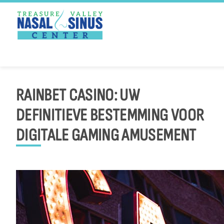
PATIENT PORTAL
PAY ONLINE
Skip
to
RAINBET CASINO: UW
content
DEFINITIEVE BESTEMMING VOOR
DIGITALE GAMING AMUSEMENT