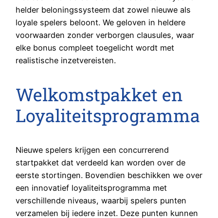
helder beloningssysteem dat zowel nieuwe als
loyale spelers beloont. We geloven in heldere
voorwaarden zonder verborgen clausules, waar
elke bonus compleet toegelicht wordt met
realistische inzetvereisten.
Welkomstpakket en
Loyaliteitsprogramma
Nieuwe spelers krijgen een concurrerend
startpakket dat verdeeld kan worden over de
eerste stortingen. Bovendien beschikken we over
een innovatief loyaliteitsprogramma met
verschillende niveaus, waarbij spelers punten
verzamelen bij iedere inzet. Deze punten kunnen