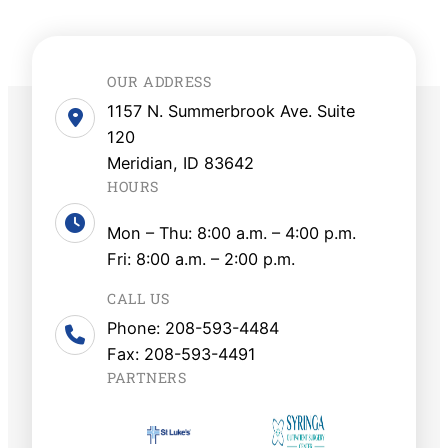
OUR ADDRESS
1157 N. Summerbrook Ave. Suite
120
Meridian, ID 83642
HOURS
Mon – Thu: 8:00 a.m. – 4:00 p.m.
Fri: 8:00 a.m. – 2:00 p.m.
CALL US
Phone: 208-593-4484
Fax: 208-593-4491
PARTNERS