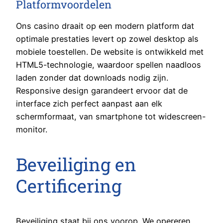
Platformvoordelen
Ons casino draait op een modern platform dat
optimale prestaties levert op zowel desktop als
mobiele toestellen. De website is ontwikkeld met
HTML5-technologie, waardoor spellen naadloos
laden zonder dat downloads nodig zijn.
Responsive design garandeert ervoor dat de
interface zich perfect aanpast aan elk
schermformaat, van smartphone tot widescreen-
monitor.
Beveiliging en
Certificering
Beveiliging staat bij ons voorop. We opereren