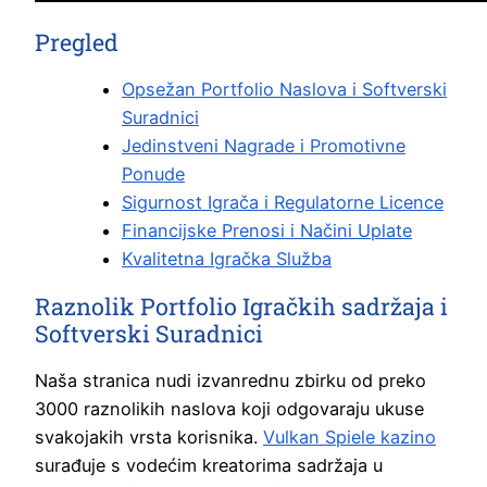
Pregled
Opsežan Portfolio Naslova i Softverski
Suradnici
Jedinstveni Nagrade i Promotivne
Ponude
Sigurnost Igrača i Regulatorne Licence
Financijske Prenosi i Načini Uplate
Kvalitetna Igračka Služba
Raznolik Portfolio Igračkih sadržaja i
Softverski Suradnici
Naša stranica nudi izvanrednu zbirku od preko
3000 raznolikih naslova koji odgovaraju ukuse
svakojakih vrsta korisnika.
Vulkan Spiele kazino
surađuje s vodećim kreatorima sadržaja u