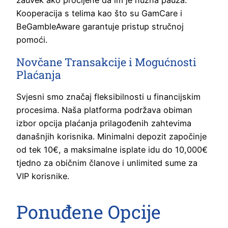
zauvek ako procijene da im je nužna pauza.
Kooperacija s telima kao što su GamCare i
BeGambleAware garantuje pristup stručnoj
pomoći.
Novčane Transakcije i Mogućnosti
Plaćanja
Svjesni smo značaj fleksibilnosti u financijskim
procesima. Naša platforma podržava obiman
izbor opcija plaćanja prilagođenih zahtevima
današnjih korisnika. Minimalni depozit započinje
od tek 10€, a maksimalne isplate idu do 10,000€
tjedno za običnim članove i unlimited sume za
VIP korisnike.
Ponuđene Opcije