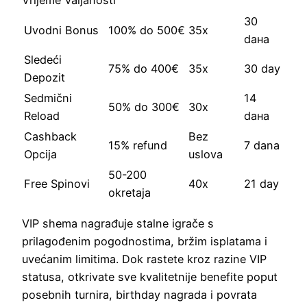
30
Uvodni Bonus
100% do 500€
35x
dана
Sledeći
75% do 400€
35x
30 day
Depozit
Sedmični
14
50% do 300€
30x
Reload
dана
Cashback
Bez
15% refund
7 dana
Opcija
uslova
50-200
Free Spinovi
40x
21 day
okretaja
VIP shema nagrađuje stalne igrače s
prilagođenim pogodnostima, bržim isplatama i
uvećanim limitima. Dok rastete kroz razine VIP
statusa, otkrivate sve kvalitetnije benefite poput
posebnih turnira, birthday nagrada i povrata