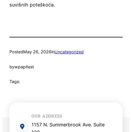
suvišnih poteškoća.
Posted
May 26, 2026
in
Uncategorized
by
wpapitest
Tags:
OUR ADDRESS
1157 N. Summerbrook Ave. Suite