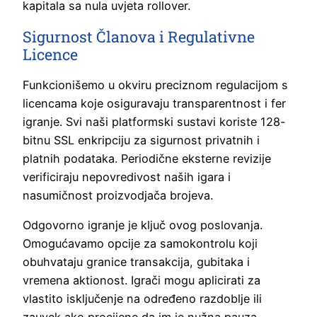
kapitala sa nula uvjeta rollover.
Sigurnost Članova i Regulativne
Licence
Funkcionišemo u okviru preciznom regulacijom s
licencama koje osiguravaju transparentnost i fer
igranje. Svi naši platformski sustavi koriste 128-
bitnu SSL enkripciju za sigurnost privatnih i
platnih podataka. Periodične eksterne revizije
verificiraju nepovredivost naših igara i
nasumičnost proizvodjača brojeva.
Odgovorno igranje je ključ ovog poslovanja.
Omogućavamo opcije za samokontrolu koji
obuhvataju granice transakcija, gubitaka i
vremena aktionost. Igrači mogu aplicirati za
vlastito isključenje na određeno razdoblje ili